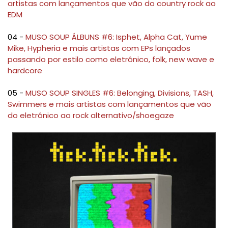
artistas com lançamentos que vão do country rock ao
EDM
04 -
MUSO SOUP ÁLBUNS #6: Isphet, Alpha Cat, Yume
Mike, Hypheria e mais artistas com EPs lançados
passando por estilo como eletrônico, folk, new wave e
hardcore
05 -
MUSO SOUP SINGLES #6: Belonging, Divisions, TASH,
Swimmers e mais artistas com lançamentos que vão
do eletrônico ao rock alternativo/shoegaze