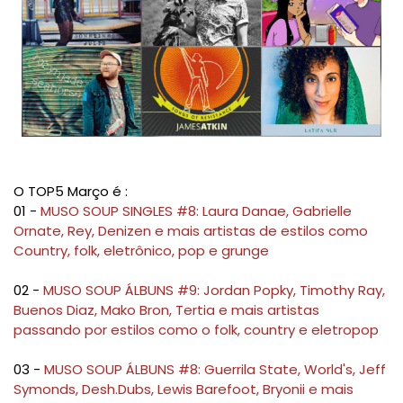
O TOP5 Março é :
01 -
MUSO SOUP SINGLES #8: Laura Danae, Gabrielle
Ornate, Rey, Denizen e mais artistas de estilos como
Country, folk, eletrônico, pop e grunge
02 -
MUSO SOUP ÁLBUNS #9: Jordan Popky, Timothy Ray,
Buenos Diaz, Mako Bron, Tertia e mais artistas
passando por estilos como o folk, country e eletropop
03 -
MUSO SOUP ÁLBUNS #8: Guerrila State, World's, Jeff
Symonds, Desh.Dubs, Lewis Barefoot, Bryonii e mais