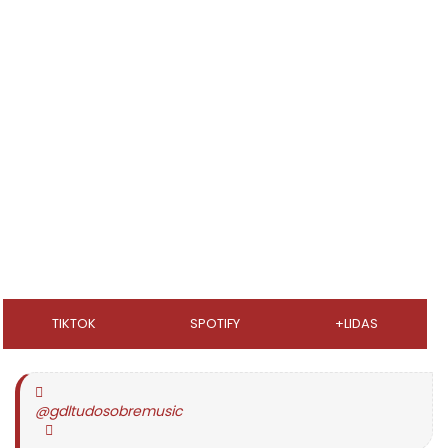
TIKTOK
SPOTIFY
+LIDAS
@gdltudosobremusic