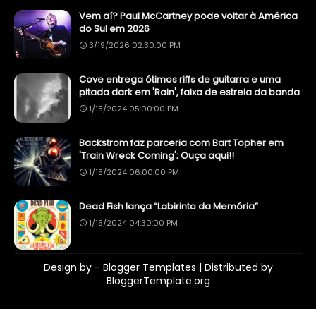
Vem aí? Paul McCartney pode voltar à América
do Sul em 2026
3/19/2026 02:30:00 PM
Cove entrega ótimos riffs de guitarra e uma
pitada dark em 'Rain', faixa de estreia da banda
1/15/2024 05:00:00 PM
Backstrom faz parceria com Bart Topher em
'Train Wreck Coming'; Ouça aqui!!
1/15/2024 06:00:00 PM
Dead Fish lança “Labirinto da Memória”
1/15/2024 04:30:00 PM
Design by -
Blogger Templates
| Distributed by
BloggerTemplate.org