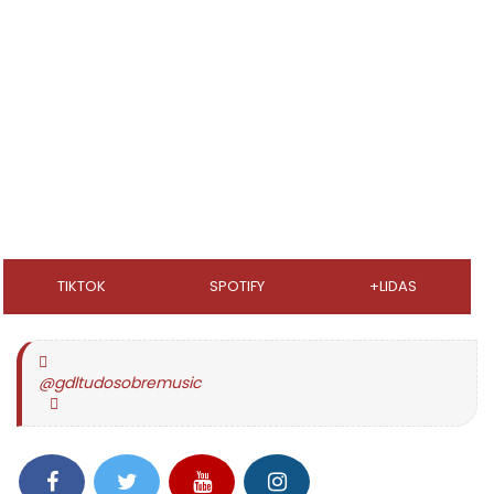
TIKTOK
SPOTIFY
+LIDAS
@gdltudosobremusic