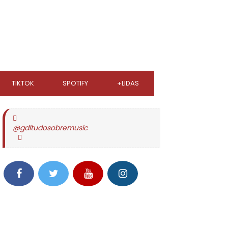
TIKTOK
SPOTIFY
+LIDAS
@gdltudosobremusic