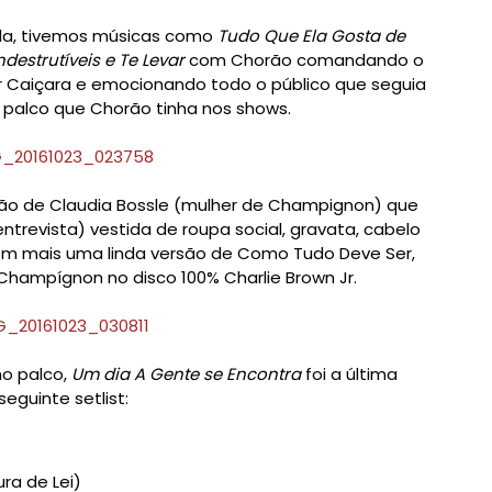
nda, tivemos músicas como
Tudo Que Ela Gosta de
destrutíveis e Te Levar
com Chorão comandando o
ar Caiçara e emocionando todo o público que seguia
 palco que Chorão tinha nos shows.
ção de Claudia Bossle (mulher de Champignon) que
entrevista) vestida de roupa social, gravata, cabelo
com mais uma linda versão de Como Tudo Deve Ser,
Champígnon no disco 100% Charlie Brown Jr.
o palco,
Um dia A Gente se Encontra
foi a última
eguinte setlist:
)
ra de Lei)