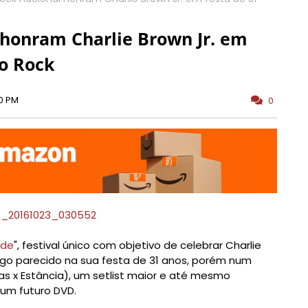
 honram Charlie Brown Jr. em
io Rock
00 PM
0
ade
", festival único com objetivo de celebrar Charlie
 algo parecido na sua festa de 31 anos, porém num
as x Estância), um setlist maior e até mesmo
um futuro DVD.