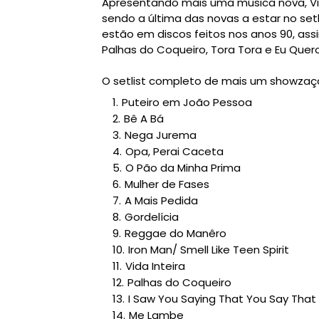
Apresentando mais uma música nova, Vid
sendo a última das novas a estar no set
estão em discos feitos nos anos 90, a
Palhas do Coqueiro, Tora Tora e Eu Quer
O setlist completo de mais um showzaço
Puteiro em João Pessoa
Bê A Bá
Nega Jurema
Opa, Perai Caceta
O Pão da Minha Prima
Mulher de Fases
A Mais Pedida
Gordelícia
Reggae do Manêro
Iron Man/ Smell Like Teen Spirit
Vida Inteira
Palhas do Coqueiro
I Saw You Saying That You Say That
Me Lambe