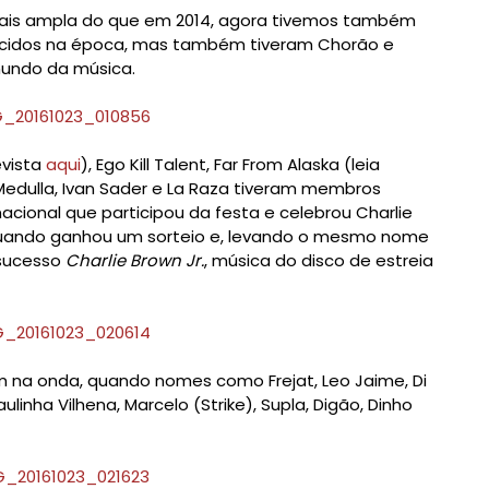
is ampla do que em 2014, agora tivemos também
ecidos na época, mas também tiveram Chorão e
undo da música.
evista
aqui
), Ego Kill Talent, Far From Alaska (leia
Medulla, Ivan Sader e La Raza tiveram membros
cional que participou da festa e celebrou Charlie
quando ganhou um sorteio e, levando o mesmo nome
 sucesso
Charlie Brown Jr.
, música do disco de estreia
 na onda, quando nomes como Frejat, Leo Jaime, Di
aulinha Vilhena, Marcelo (Strike), Supla, Digão, Dinho