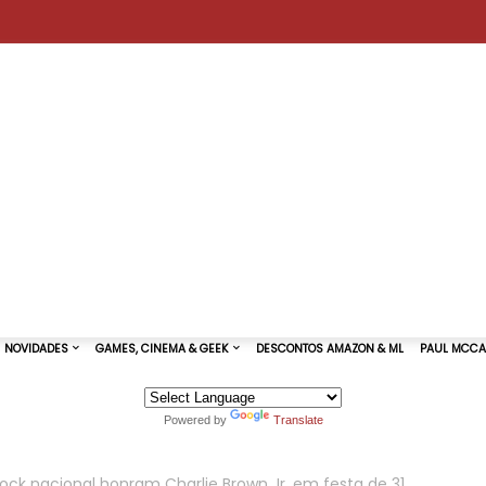
Powered by
Translate
TURAS DE SHOWS
NOVIDADES
GAMES, CINEMA & GEEK
Rock nacional honram Charlie Brown Jr. em festa de 31