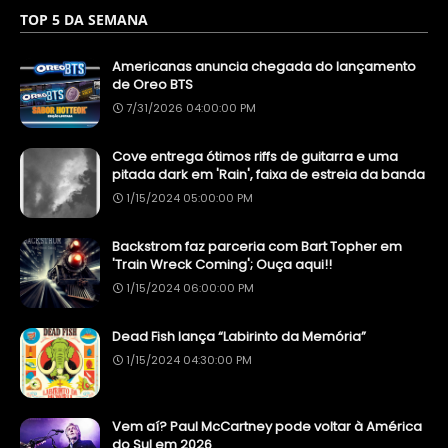
TOP 5 DA SEMANA
Americanas anuncia chegada do lançamento
de Oreo BTS
7/31/2026 04:00:00 PM
Cove entrega ótimos riffs de guitarra e uma
pitada dark em 'Rain', faixa de estreia da banda
1/15/2024 05:00:00 PM
Backstrom faz parceria com Bart Topher em
'Train Wreck Coming'; Ouça aqui!!
1/15/2024 06:00:00 PM
Dead Fish lança “Labirinto da Memória”
1/15/2024 04:30:00 PM
Vem aí? Paul McCartney pode voltar à América
do Sul em 2026