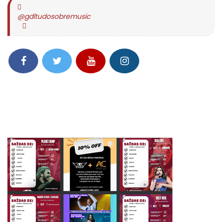
@gdltudosobremusic