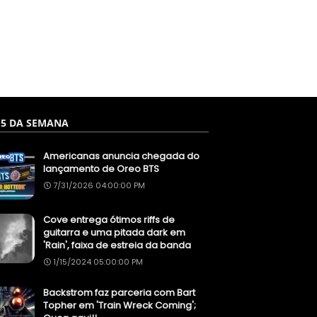
 5 DA SEMANA
Americanas anuncia chegada do
lançamento de Oreo BTS
7/31/2026 04:00:00 PM
Cove entrega ótimos riffs de
guitarra e uma pitada dark em
'Rain', faixa de estreia da banda
1/15/2024 05:00:00 PM
Backstrom faz parceria com Bart
Topher em 'Train Wreck Coming';