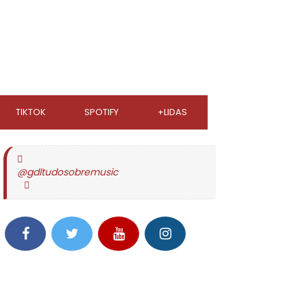
TIKTOK
SPOTIFY
+LIDAS
@gdltudosobremusic