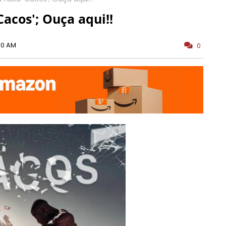
Cacos'; Ouça aqui!!
00 AM
0