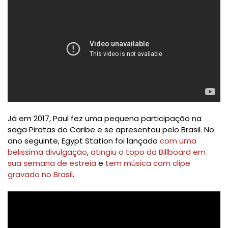
Já em 2017, Paul fez uma pequena participação na
saga Piratas do Caribe e se apresentou pelo Brasil. No
ano seguinte, Egypt Station foi lançado
com uma
belissima divulgação
,
atingiu o topo da Billboard em
sua semana de estreia
e
tem música com clipe
gravado no Brasil
.