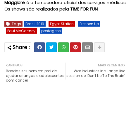
Maggiore
é a fornecedora oficial dos serviços médicos.
Os shows são realizados pela
TIME FOR FUN
.
Tags
Brasil 2019
Egypt Station
Freshen Up
Paul McCartney
postagens
ANTIGOS
MAIS RECENTES
Bandas se unem em prol de
War Industries Inc. lança live
ajudar crianças e adolescentes
session de ‘Don't Lie To The Brain’
com câncer