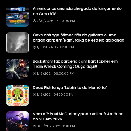
Americanas anuncia chegada do lançamento
de Oreo BTS
7/31/2026 04:00:00 PM
Cove entrega ótimos riffs de guitarra e uma
pitada dark em 'Rain', faixa de estreia da banda
1/15/2024 05:00:00 PM
Backstrom faz parceria com Bart Topher em
'Train Wreck Coming'; Ouça aqui!!
1/15/2024 06:00:00 PM
Dead Fish lança “Labirinto da Memória”
1/15/2024 04:30:00 PM
Vem aí? Paul McCartney pode voltar à América
do Sul em 2026
3/19/2026 02:30:00 PM