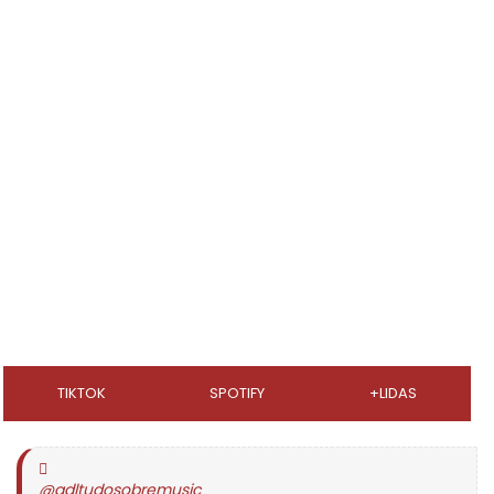
TIKTOK
SPOTIFY
+LIDAS
@gdltudosobremusic