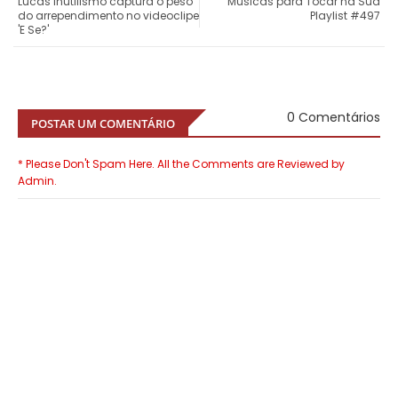
Lucas Inutilismo captura o peso
Músicas para Tocar na Sua
do arrependimento no videoclipe
Playlist #497
'E Se?'
0 Comentários
POSTAR UM COMENTÁRIO
* Please Don't Spam Here. All the Comments are Reviewed by
Admin.