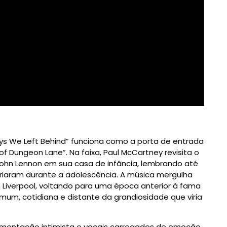
ays We Left Behind” funciona como a porta de entrada
f Dungeon Lane”. Na faixa, Paul McCartney revisita o
hn Lennon em sua casa de infância, lembrando até
riaram durante a adolescência. A música mergulha
iverpool, voltando para uma época anterior à fama
mum, cotidiana e distante da grandiosidade que viria
mentação intimista e vocais carregados de emoção,