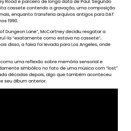
y Road e parceiro de longa data de Paul. Segundo
 fita cassete contendo a gravação, uma composição
mais, enquanto transferia arquivos antigos para DAT
nos 1990.
 of Dungeon Lane”, McCartney decidiu resgatar a
struí-la “exatamente como estava na cassete”,
s disso, a faixa foi levada para Los Angeles, onde
o como uma reflexão sobre memória sensorial e
damente simbólico no fato de uma música com “lost”
ntrada décadas depois, algo que também aconteceu
 seu álbum anterior.