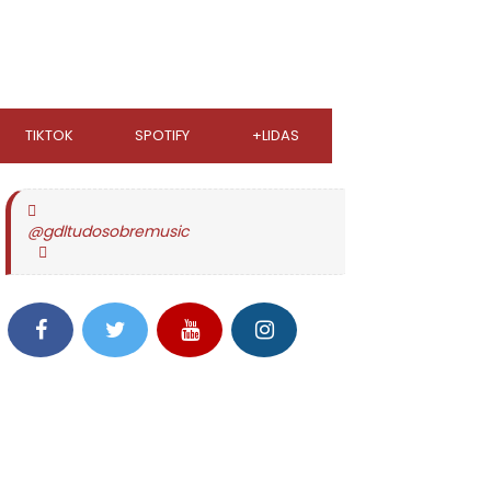
TIKTOK
SPOTIFY
+LIDAS
@gdltudosobremusic