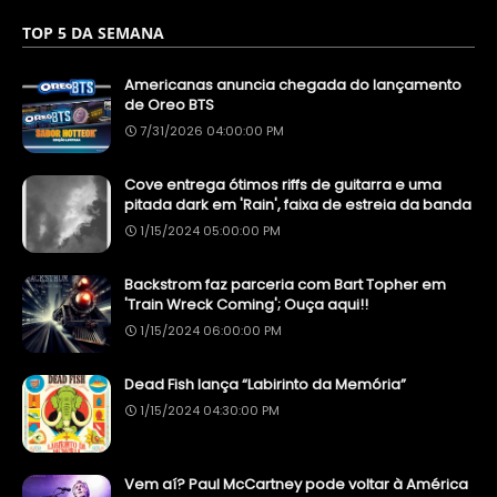
TOP 5 DA SEMANA
Americanas anuncia chegada do lançamento
de Oreo BTS
7/31/2026 04:00:00 PM
Cove entrega ótimos riffs de guitarra e uma
pitada dark em 'Rain', faixa de estreia da banda
1/15/2024 05:00:00 PM
Backstrom faz parceria com Bart Topher em
'Train Wreck Coming'; Ouça aqui!!
1/15/2024 06:00:00 PM
Dead Fish lança “Labirinto da Memória”
1/15/2024 04:30:00 PM
Vem aí? Paul McCartney pode voltar à América