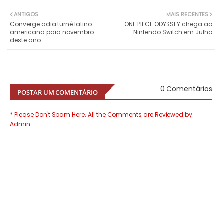
ANTIGOS
MAIS RECENTES
Converge adia turnê latino-
ONE PIECE ODYSSEY chega ao
americana para novembro
Nintendo Switch em Julho
deste ano
0 Comentários
POSTAR UM COMENTÁRIO
* Please Don't Spam Here. All the Comments are Reviewed by
Admin.