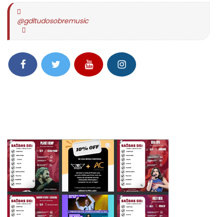
@gdltudosobremusic