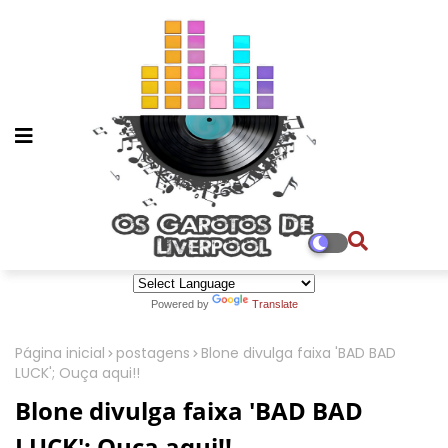
Powered by
Translate
Página inicial
postagens
Blone divulga faixa 'BAD BAD
LUCK'; Ouça aqui!!
Blone divulga faixa 'BAD BAD
LUCK'; Ouça aqui!!