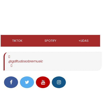
TIKTOK
SPOTIFY
+LIDAS
@gdltudosobremusic