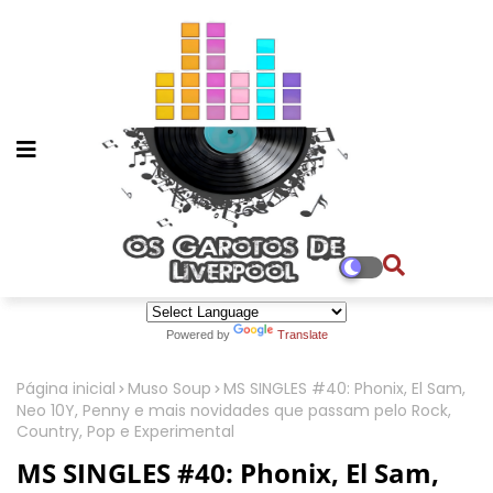
Powered by
Translate
Página inicial
Muso Soup
MS SINGLES #40: Phonix, El Sam,
Neo 10Y, Penny e mais novidades que passam pelo Rock,
Country, Pop e Experimental
MS SINGLES #40: Phonix, El Sam,