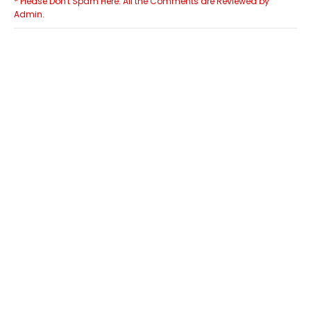
* Please Don't Spam Here. All the Comments are Reviewed by
Admin.