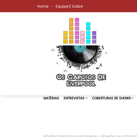
Home
Equipe E Sobre
MATÉRIAS
ENTREVISTAS
COBER
Página inicial
postagens
Aperte os cintos!