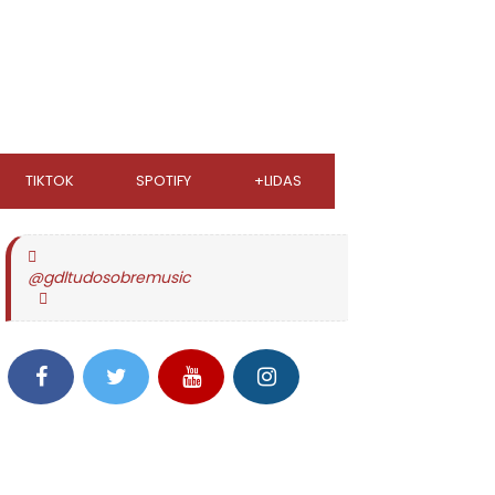
TIKTOK
SPOTIFY
+LIDAS
@gdltudosobremusic