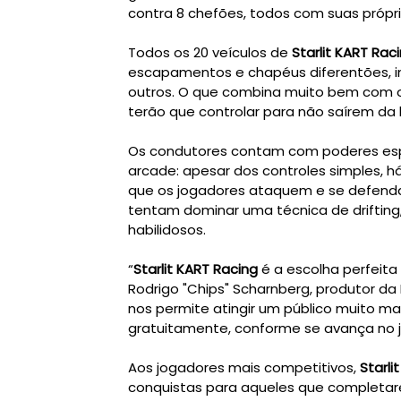
contra 8 chefões, todos com suas própri
Todos os 20 veículos de
Starlit KART Rac
escapamentos e chapéus diferentões, in
outros. O que combina muito bem com o
terão que controlar para não saírem da l
Os condutores contam com poderes espe
arcade: apesar dos controles simples, há
que os jogadores ataquem e se defen
tentam dominar uma técnica de drifting
habilidosos.
“
Starlit KART Racing
é a escolha perfeita
Rodrigo "Chips" Scharnberg, produtor da
nos permite atingir um público muito ma
gratuitamente, conforme se avança no j
Aos jogadores mais competitivos,
Starli
conquistas para aqueles que completa