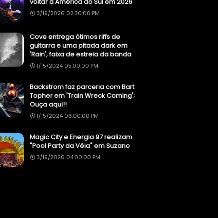
voltar à América do Sul em 2026
3/19/2026 02:30:00 PM
Cove entrega ótimos riffs de
guitarra e uma pitada dark em
'Rain', faixa de estreia da banda
1/15/2024 05:00:00 PM
Backstrom faz parceria com Bart
Topher em 'Train Wreck Coming';
Ouça aqui!!
1/15/2024 06:00:00 PM
Magic City e Energia 97 realizam
"Pool Party da Véia" em Suzano
3/19/2026 04:00:00 PM