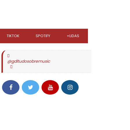
TIKTOK
SPOTIFY
+LIDAS
@gdltudosobremusic