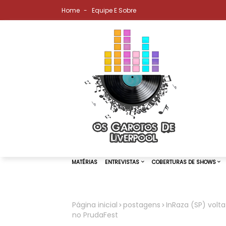
Home
Equipe E Sobre
Página inicial
postagens
InRaza (SP) volt
no PrudaFest
MATÉRIAS
ENTREVISTAS
COBER