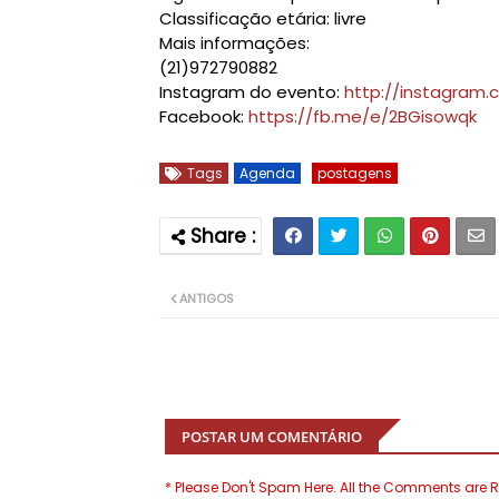
Classificação etária: livre
Mais informações:
(21)972790882
Instagram do evento:
http://instagram
Facebook:
https://fb.me/e/2BGisowqk
Tags
Agenda
postagens
ANTIGOS
POSTAR UM COMENTÁRIO
* Please Don't Spam Here. All the Comments are