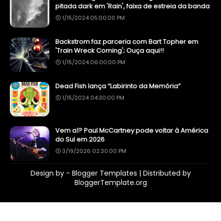
pitada dark em 'Rain', faixa de estreia da banda
1/15/2024 05:00:00 PM
Backstrom faz parceria com Bart Topher em
'Train Wreck Coming'; Ouça aqui!!
1/15/2024 06:00:00 PM
Dead Fish lança “Labirinto da Memória”
1/15/2024 04:30:00 PM
Vem aí? Paul McCartney pode voltar à América
do Sul em 2026
3/19/2026 02:30:00 PM
Design by -
Blogger Templates
| Distributed by
BloggerTemplate.org