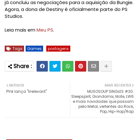
já concluiu as negociações para a aquisição da Bungie.
Agora, a dona de Destiny é oficialmente parte do PS
Studios.
Leia mais em
Meu PS
.
Tags
Games
postagens
ANTIGOS
MAIS RECENTES
P!nk lança "Irrelevant"
MUSOSOUP SINGLES #30:
Sleepspirit, Giondamix, Mote, LW6
e mais novidades que passam
pelo Metal, vertentes do Rock,
Pop, Hip-Hop/Rap