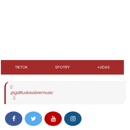
TIKTOK
SPOTIFY
+LIDAS
@gdltudosobremusic