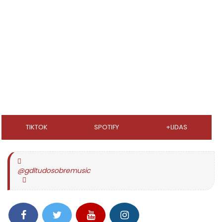
TIKTOK
SPOTIFY
+LIDAS
@gdltudosobremusic