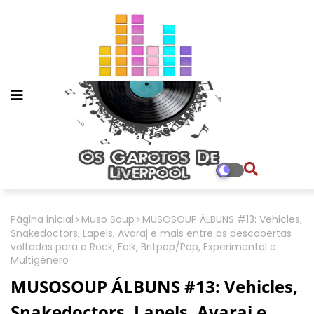
Página inicial
Muso Soup
MUSOSOUP ÁLBUNS #13: Vehicles,
Snakedoctors, Lapels, Avaraj e mais entre as descobertas
voltadas para o Rock, Folk, Britpop/Pop, Experimental e
Multigênero
MUSOSOUP ÁLBUNS #13: Vehicles,
Snakedoctors, Lapels, Avaraj e