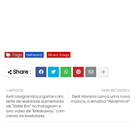
Tags
beheard
Muso Soup
ANTIGOS
MAIS RECENTES
Avril Lavigne lança game com
Deaf Havana Lança uma nova
lente de realidade aumentada
música, a emotiva “Nevermind”
de "Sk8er Boi" no Instagram e
lyric video de "Breakaway" com
cenas de bastidores