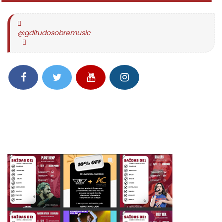
@gdltudosobremusic