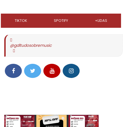
TIKTOK
SPOTIFY
+LIDAS
@gdltudosobremusic