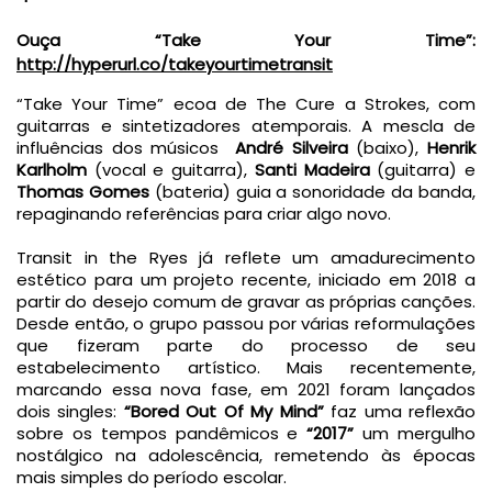
Ouça “Take Your Time”: 
http://hyperurl.co/takeyourtimetransit
“Take Your Time” ecoa de The Cure a Strokes, com 
guitarras e sintetizadores atemporais. A mescla de 
influências dos músicos  
André Silveira
 (baixo),
 Henrik 
Karlholm
 (vocal e guitarra), 
Santi Madeira
 (guitarra) e 
Thomas Gomes
 (bateria) guia a sonoridade da banda, 
Transit in the Ryes já reflete um amadurecimento 
estético para um projeto recente, iniciado em 2018 a 
partir do desejo comum de gravar as próprias canções. 
Desde então, o grupo passou por várias reformulações 
que fizeram parte do processo de seu 
estabelecimento artístico. Mais recentemente, 
marcando essa nova fase, em 2021 foram lançados 
dois singles: 
“Bored Out Of My Mind”
 faz uma reflexão 
sobre os tempos pandêmicos e 
“2017”
 um mergulho 
nostálgico na adolescência, remetendo às épocas 