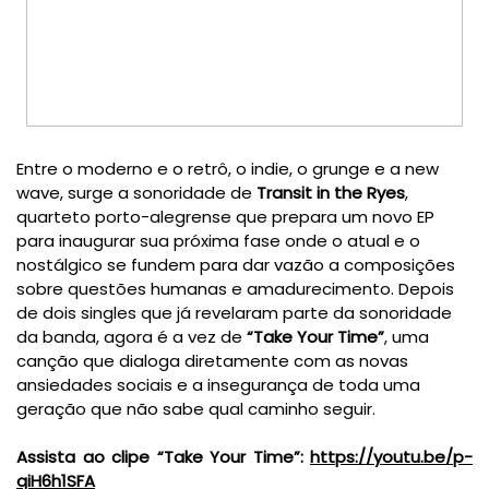
Entre o moderno e o retrô, o indie, o grunge e a new 
wave, surge a sonoridade de 
Transit in the Ryes
, 
quarteto porto-alegrense que prepara um novo EP 
para inaugurar sua próxima fase onde o atual e o 
nostálgico se fundem para dar vazão a composições 
sobre questões humanas e amadurecimento. Depois 
de dois singles que já revelaram parte da sonoridade 
da banda, agora é a vez de 
“Take Your Time”
, uma 
canção que dialoga diretamente com as novas 
ansiedades sociais e a insegurança de toda uma 
geração que não sabe qual caminho seguir. 
Assista ao clipe “Take Your Time”: 
https://youtu.be/p-
qiH6h1SFA