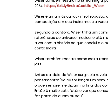
Wiser também estará no streaming a par
29/4:
https://bit.ly/IndiraCastillo_Wiser
.
Wiser é uma música rock n' roll robusto
composição em que Indira mostra versati
Segundo a cantora, Wiser trilha um cam
referências do universo musical e até m
a ver com a história se que conclui e o p
conta Indira.
Wiser também mostra como Indira transi
jazz.
Antes da ideia da Wiser surgir, ela revel
pensamento: "Se eu for lançar um som, 
o que sempre me diziam no final das conta
Então é muito satisfatório ver que cons
faz parte de quem eu sou".