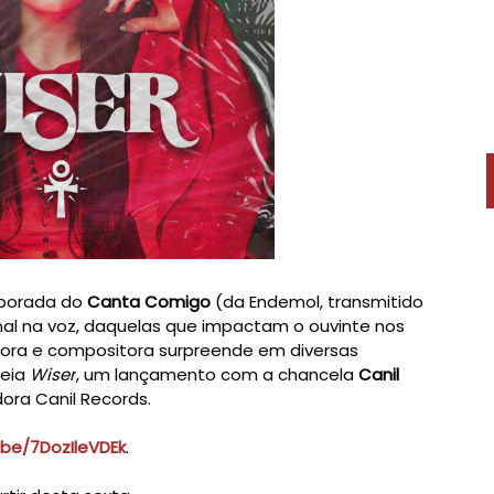
mporada do
Canta Comigo
(da Endemol, transmitido
l na voz, daquelas que impactam o ouvinte nos
tora e compositora surpreende em diversas
reia
Wiser
, um lançamento com a chancela
Canil
ora Canil Records.
.be/7DozIleVDEk
.