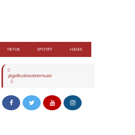
TIKTOK
SPOTIFY
+LIDAS
@gdltudosobremusic