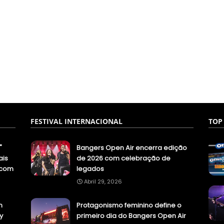
FESTIVAL INTERNACIONAL
TOP
"
Bangers Open Air encerra edição
ais
de 2026 com celebração de
.com
legados
Abril 29, 2026
n
Protagonismo feminino define o
y
primeiro dia do Bangers Open Air