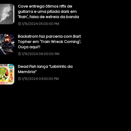
Cove entrega ótimos riffs de
guitarra e uma pitada dark em
'Rain', faixa de estreia da banda
1/15/2024 05:00:00 PM
Backstrom faz parceria com Bart
Topher em 'Train Wreck Coming';
Ouça aqui!!
1/15/2024 06:00:00 PM
Dead Fish lança “Labirinto da
Memória”
1/15/2024 04:30:00 PM