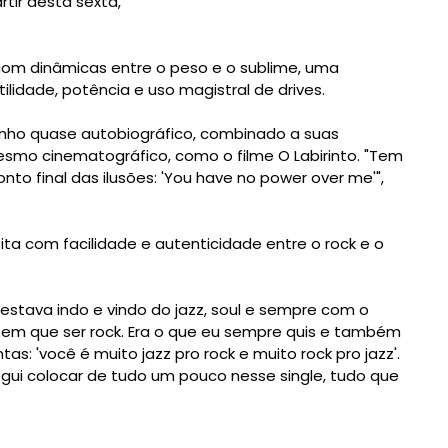
tir desta sexta,
, com dinâmicas entre o peso e o sublime, uma
lidade, potência e uso magistral de drives.
inho quase autobiográfico, combinado a suas
esmo cinematográfico, como o filme O Labirinto. "Tem
onto final das ilusões: 'You have no power over me'",
ta com facilidade e autenticidade entre o rock e o
a estava indo e vindo do jazz, soul e sempre com o
tem que ser rock. Era o que eu sempre quis e também
s: 'você é muito jazz pro rock e muito rock pro jazz'.
egui colocar de tudo um pouco nesse single, tudo que