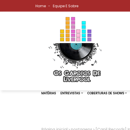
Home
Equipe E Sobre
MATÉRIAS
ENTREVISTAS
COBER
Página inicial
postagens
[Canil Records] 