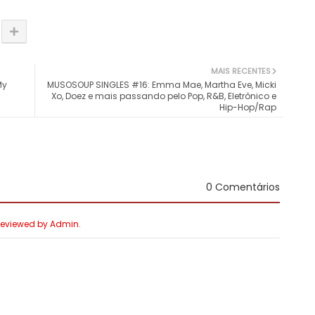
MAIS RECENTES
My
MUSOSOUP SINGLES #16: Emma Mae, Martha Eve, Micki
Xo, Doez e mais passando pelo Pop, R&B, Eletrônico e
Hip-Hop/Rap
0 Comentários
 Reviewed by Admin.