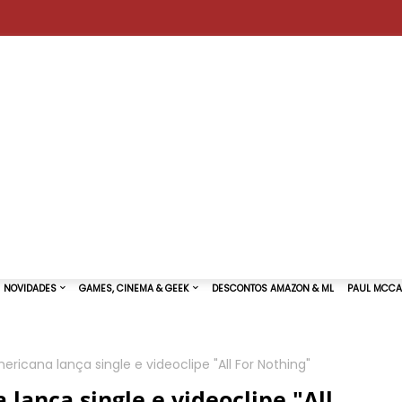
ricana lança single e videoclipe "All For Nothing"
TURAS DE SHOWS
NOVIDADES
GAMES, CINEMA & GEEK
lança single e videoclipe "All