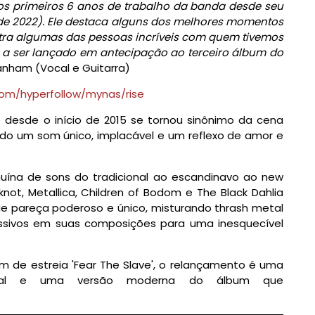
os primeiros 6 anos de trabalho da banda desde seu
 de 2022). Ele destaca alguns dos melhores momentos
tra algumas das pessoas incríveis com quem tivemos
le a ser lançado em antecipação ao terceiro álbum do
 Lanham (Vocal e Guitarra)
.com/hyperfollow/mynas/rise
desde o início de 2015 se tornou sinônimo da cena
ndo um som único, implacável e um reflexo de amor e
ína de sons do tradicional ao escandinavo ao new
knot, Metallica, Children of Bodom e The Black Dahlia
que pareça poderoso e único, misturando thrash metal
ssivos em suas composições para uma inesquecível
 de estreia 'Fear The Slave', o relançamento é uma
iginal e uma versão moderna do álbum que