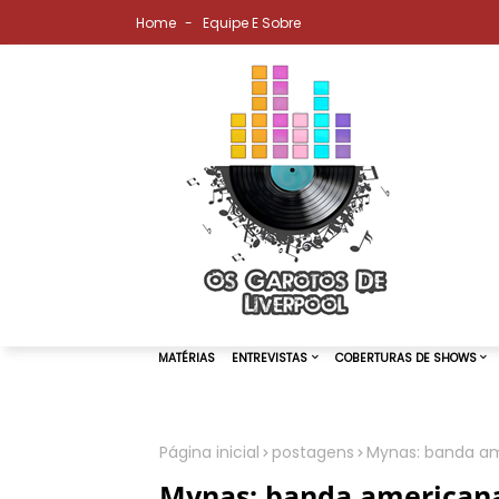
Home
Equipe E Sobre
Página inicial
postagens
Mynas: banda ame
MATÉRIAS
ENTREVISTAS
COBER
Mynas: banda americana 