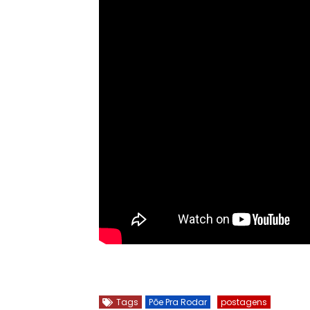
Tags
Põe Pra Rodar
postagens