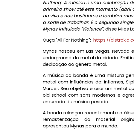
Nothing'. A música é uma celebração d
primeiro show até este momento (abril
ao vivo e nos bastidores e também mos
a sorte de trabalhar. É o segundo sing
Mynas intitulado 'Violence'"
, disse Miles
Ouça "All For Nothing":
https://distrokid
Mynas nasceu em Las Vegas, Nevada e 
underground do metal da cidade. Emiti
dedicação ao gênero metal.
A música da banda é uma mistura genu
metal com influências de: Inflames, Slip
Murder. Seu objetivo é criar um metal 
old school com sons modernos e agre
enxurrada de música pesada.
A banda relançou recentemente o álbum
remasterização do material or
apresentou Mynas para o mundo.