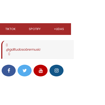
TIKTOK
SPOTIFY
+LIDAS
@gdltudosobremusic