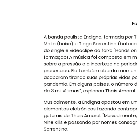
F
A banda paulista Endigna, formada por Th
Mota (baixo) e Tiago Sorrentino (bateri
do single e videoclipe da faixa "Hands o
formação! A música foi composta em m
sobre a pressão e a incerteza no perío
presenciou. Ela também aborda momento
acabaram tirando suas próprias vidas po
pandemia. Em alguns países, o número d
de 3 mil vítimas", explanou Thaís Amaral.
Musicalmente, a Endigna apostou em uma
elementos eletrônicos fazendo contrap
guturais de Thais Amaral. "Musicalmente,
Nine Kills e passando por nomes consagr
Sorrentino.