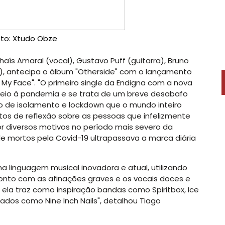
oto: Xtudo Obze
aís Amaral (vocal), Gustavo Puff (guitarra), Bruno
a), antecipa o álbum "Otherside" com o lançamento
n My Face". "O primeiro single da Endigna com a nova
eio à pandemia e se trata de um breve desabafo
do de isolamento e lockdown que o mundo inteiro
s de reflexão sobre as pessoas que infelizmente
r diversos motivos no período mais severo da
e mortos pela Covid-19 ultrapassava a marca diária
 linguagem musical inovadora e atual, utilizando
onto com as afinações graves e os vocais doces e
 ela traz como inspiração bandas como Spiritbox, Ice
ados como Nine Inch Nails", detalhou Tiago