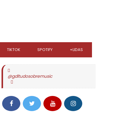
TIKTOK
SPOTIFY
+LIDAS
@gdltudosobremusic