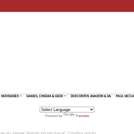
Powered by
Translate
TURAS DE SHOWS
NOVIDADES
GAMES, CINEMA & GEEK
pe do single 'Hands on My Face'; Confira aqui!!