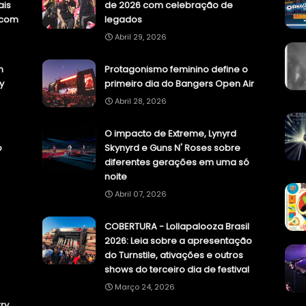
ais
de 2026 com celebração de
.com
legados
Abril 29, 2026
n
Protagonismo feminino define o
y
primeiro dia do Bangers Open Air
Abril 28, 2026
O impacto de Extreme, Lynyrd
o
Skynyrd e Guns N' Roses sobre
diferentes gerações em uma só
noite
Abril 07, 2026
COBERTURA - Lollapalooza Brasil
2026: Leia sobre a apresentação
do Turnstile, ativações e outros
shows do terceiro dia de festival
Março 24, 2026
ry