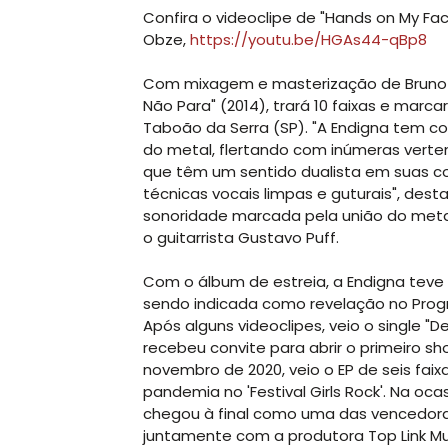
Confira o videoclipe de "Hands on My Fa
Obze,
https://youtu.be/HGAs44-qBp8
Com mixagem e masterização de Bruno Ba
Não Para" (2014), trará 10 faixas e mar
Taboão da Serra (SP). "A Endigna tem co
do metal, flertando com inúmeras verte
que têm um sentido dualista em suas c
técnicas vocais limpas e guturais", des
sonoridade marcada pela união do meta
o guitarrista Gustavo Puff.
Com o álbum de estreia, a Endigna teve
sendo indicada como revelação no Prog
Após alguns videoclipes, veio o single
recebeu convite para abrir o primeiro sh
novembro de 2020, veio o EP de seis faix
pandemia no 'Festival Girls Rock'. Na o
chegou à final como uma das vencedoras. 
juntamente com a produtora Top Link Mu