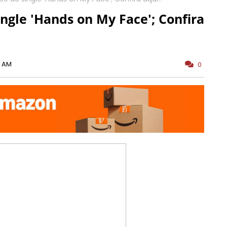
ingle 'Hands on My Face'; Confira
0 AM
0