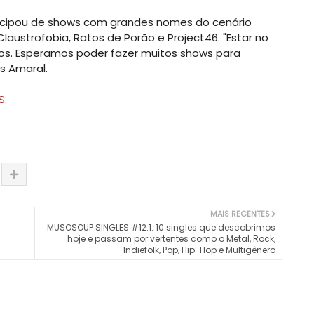
rticipou de shows com grandes nomes do cenário
laustrofobia, Ratos de Porão e Project46. "Estar no
os. Esperamos poder fazer muitos shows para
s Amaral.
S
.
MAIS RECENTES
MUSOSOUP SINGLES #12.1: 10 singles que descobrimos
hoje e passam por vertentes como o Metal, Rock,
Indiefolk, Pop, Hip-Hop e Multigênero