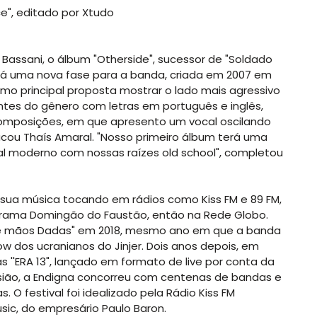
ce", editado por Xtudo
ssani, o álbum "Otherside", sucessor de "Soldado
cará uma nova fase para a banda, criada em 2007 em
mo principal proposta mostrar o lado mais agressivo
ntes do gênero com letras em português e inglês,
omposições, em que apresento um vocal oscilando
tacou Thaís Amaral. "Nosso primeiro álbum terá uma
l moderno com nossas raízes old school", completou
 sua música tocando em rádios como Kiss FM e 89 FM,
rama Domingão do Faustão, então na Rede Globo.
 "De mãos Dadas" em 2018, mesmo ano em que a banda
ow dos ucranianos do Jinjer. Dois anos depois, em
as ''ERA 13", lançado em formato de live por conta da
casião, a Endigna concorreu com centenas de bandas e
O festival foi idealizado pela Rádio Kiss FM
sic, do empresário Paulo Baron.