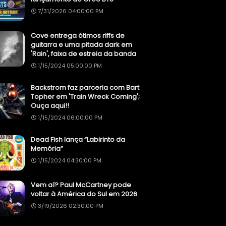
7/31/2026 04:00:00 PM
Cove entrega ótimos riffs de
guitarra e uma pitada dark em
'Rain', faixa de estreia da banda
1/15/2024 05:00:00 PM
Backstrom faz parceria com Bart
Topher em 'Train Wreck Coming';
Ouça aqui!!
1/15/2024 06:00:00 PM
Dead Fish lança “Labirinto da
Memória”
1/15/2024 04:30:00 PM
Vem aí? Paul McCartney pode
voltar à América do Sul em 2026
3/19/2026 02:30:00 PM