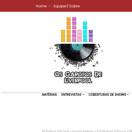
Home
Equipe E Sobre
MATÉRIAS
ENTREVISTAS
COBER
Página inicial
postagens
Endigna lança cli