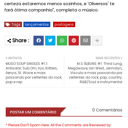
certeza estaremos menos sozinhos, e 'Oliversos' te
fará ótima companhia", completa o músico.
Tags
lançamentos
postagens
ANTIGOS
MAIS RECENTES
MUSO SOUP SINGLES #1.1:
M.S ÁLBUNS #1: Third Lung,
Antisolar, Sub:Om, Irys, Kritters,
Megawave, Ian West, Jennalyn,
Ilenya, St. Wave e mais
Viscula e mais passando por
passando por vertentes do rock,
vertentes do rock, pop, country,
pop e rap
R&B/Soul e instrumental
0 Comentários
POSTAR UM COMENTÁRIO
* Please Don't Spam Here. All the Comments are Reviewed by