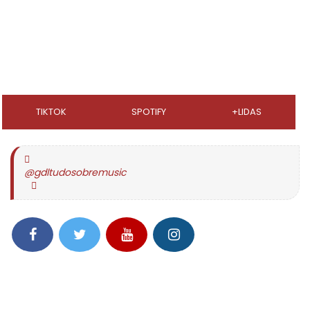
TIKTOK
SPOTIFY
+LIDAS
@gdltudosobremusic