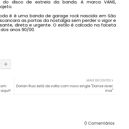
tor do disco de estreia da banda. A marca VANS,
rojeto.
oda é é uma banda de garage rock nascida em São
escancara as portas da nostalgia sem perder o vigor e
ante, direta e urgente. O estilo é calcado na faceta
 dos anos 90/00.
MAIS RECENTES
 com
Dorian Ruiz está de volta com novo single "Danse avec
 aqui!!
moi"
0 Comentários