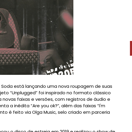
let Soda está lançando uma nova roupagem de suas
jeto “Unplugged” foi inspirado no formato clássico
 novas faixas e versões, com registros de áudio e
ta a inédita “Are you ok?”, além das faixas “I'm
ento é feito via Olga Music, selo criado em parceria
nçou o disco de estreia em 2019 e realizou o show de