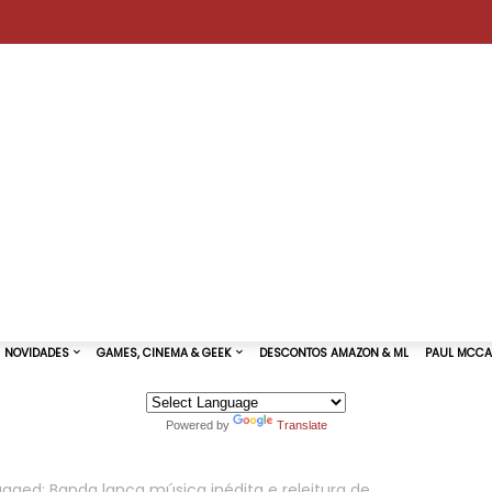
Powered by
Translate
TURAS DE SHOWS
NOVIDADES
GAMES, CINEMA & GEEK
ugged: Banda lança música inédita e releitura de