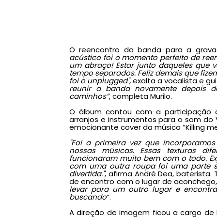
O reencontro da banda para a gravaç
acústico foi o momento perfeito de re
um abraço! Estar junto daqueles que 
tempo separados. Feliz demais que fizem
foi o unplugged",
exalta a vocalista e gui
reunir a banda novamente depois de
caminhos”
, completa Murilo.
O álbum contou com a participação d
arranjos e instrumentos para o som do
emocionante cover da música “Killing me 
"Foi a primeira vez que incorporamo
nossas músicas. Essas texturas dif
funcionaram muito bem com o todo. Expe
com uma outra roupa foi uma parte 
divertida."
, afirma André Dea, baterista. 
de encontro com o lugar de aconchego, t
levar para um outro lugar e encont
buscando
”.
A direção de imagem ficou a cargo de E