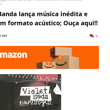
!!
Banda lança música inédita e
em formato acústico; Ouça aqui!!
00 AM
0