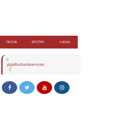
TIKTOK
SPOTIFY
+LIDAS
@gdltudosobremusic