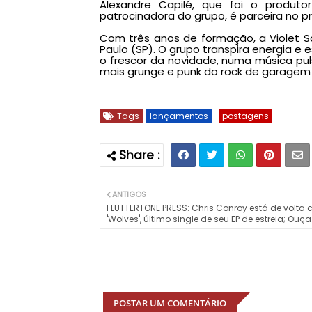
Alexandre Capilé, que foi o produ
patrocinadora do grupo, é parceira no p
Com três anos de formação, a Violet S
Paulo (SP). O grupo transpira energia e 
o frescor da novidade, numa música puls
mais grunge e punk do rock de garagem
Tags
lançamentos
postagens
ANTIGOS
FLUTTERTONE PRESS: Chris Conroy está de volta
'Wolves', último single de seu EP de estreia; Ouça
POSTAR UM COMENTÁRIO