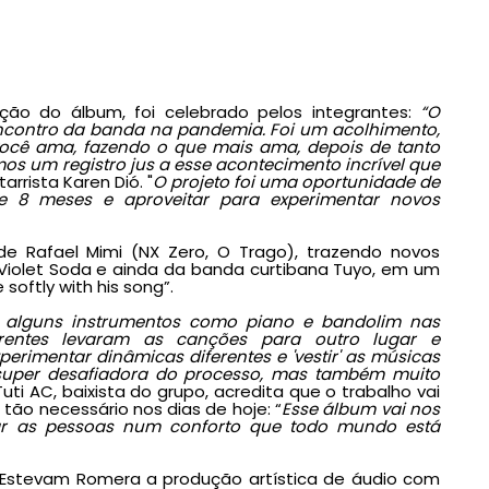
ão do álbum, foi celebrado pelos integrantes:
“O
encontro da banda na pandemia. Foi um acolhimento,
você ama, fazendo o que mais ama, depois de tanto
os um registro jus a esse acontecimento incrível que
tarrista Karen Dió. "
O projeto foi uma oportunidade de
 8 meses e aproveitar para experimentar novos
e Rafael Mimi (NX Zero, O Trago), trazendo novos
 Violet Soda e ainda da banda curtibana Tuyo, em um
softly with his song”.
s alguns instrumentos como piano e bandolim nas
erentes levaram as canções para outro lugar e
rimentar dinâmicas diferentes e 'vestir' as músicas
super desafiadora do processo, mas também muito
Tuti AC, baixista do grupo, acredita que o trabalho vai
ão necessário nos dias de hoje: “
Esse álbum vai nos
rar as pessoas num conforto que todo mundo está
stevam Romera a produção artística de áudio com