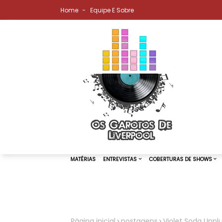
Home
Equipe E Sobre
MATÉRIAS
ENTREVISTAS
COBER
Página inicial
postagens
Violet Soda Unpl