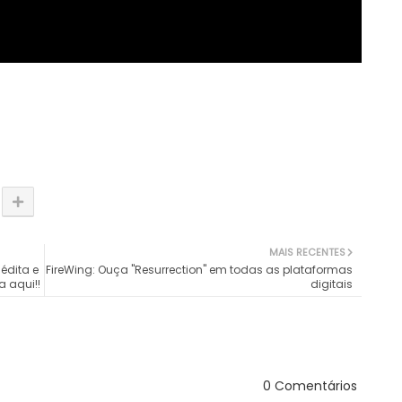
MAIS RECENTES
édita e
FireWing: Ouça "Resurrection" em todas as plataformas
a aqui!!
digitais
0 Comentários