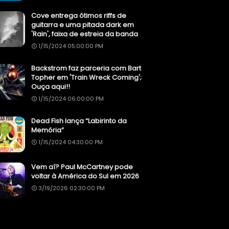
Cove entrega ótimos riffs de
guitarra e uma pitada dark em
'Rain', faixa de estreia da banda
1/15/2024 05:00:00 PM
Backstrom faz parceria com Bart
Topher em 'Train Wreck Coming';
Ouça aqui!!
1/15/2024 06:00:00 PM
Dead Fish lança “Labirinto da
Memória”
1/15/2024 04:30:00 PM
Vem aí? Paul McCartney pode
voltar à América do Sul em 2026
3/19/2026 02:30:00 PM