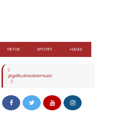
TIKTOK
SPOTIFY
+LIDAS
@gdltudosobremusic