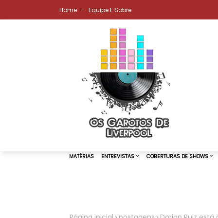
Home
Equipe E Sobre
MATÉRIAS
ENTREVISTAS
COBER
Página inicial
postagens
Dorian Ruiz está