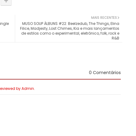
MAIS RECENTES
ingle
MUSO SOUP ÁLBUNS #22: Beelzedub, The Things, Elina
Filice, Madjesty, Lost Chimes, Kia e mais lançamentos
de estilos como o experimental, eletrônico, folk, rock e
R&B
0 Comentários
 Reviewed by Admin.