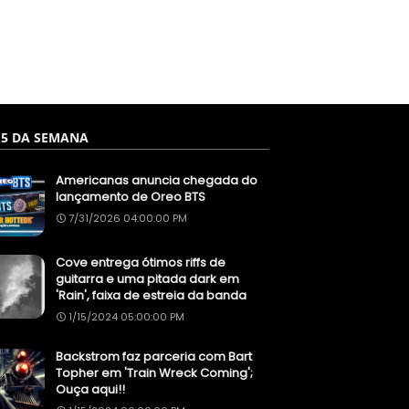
 5 DA SEMANA
Americanas anuncia chegada do
lançamento de Oreo BTS
7/31/2026 04:00:00 PM
Cove entrega ótimos riffs de
guitarra e uma pitada dark em
'Rain', faixa de estreia da banda
1/15/2024 05:00:00 PM
Backstrom faz parceria com Bart
Topher em 'Train Wreck Coming';
Ouça aqui!!