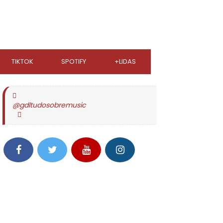
TIKTOK
SPOTIFY
+LIDAS
@gdltudosobremusic