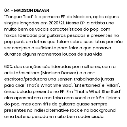
04 - MADISON DEAVER
"Tongue Tied" é o primeiro EP de Madison, após alguns
singles lançados em 2020/21. Nesse EP, a artista une
muito bem os vocais característicos do pop, com
faixas lideradas por guitarras pesadas e presentes no
pop punk, em letras que falam sobre suas lutas por não
ser corajosa o suficiente para falar o que pensava
durante alguns momentos loucos de sua vida.
60% das canções são lideradas por mulheres, com a
artista/escritora (Madison Deaver) e a co-
escritora/produtora Una Jensen trabalhando juntas
para criar 'That's What She Said', 'Entertained' e 'Villain',
única balada presente no EP. Em 'That's What She Said'
elas apresentam
uma faixa com vocal e refrão típicos
do pop, mas com riffs de guitarra quase sempre
presentes no indie/alternative rock e no
background
uma bateria pesada e muito bem cadenciada.