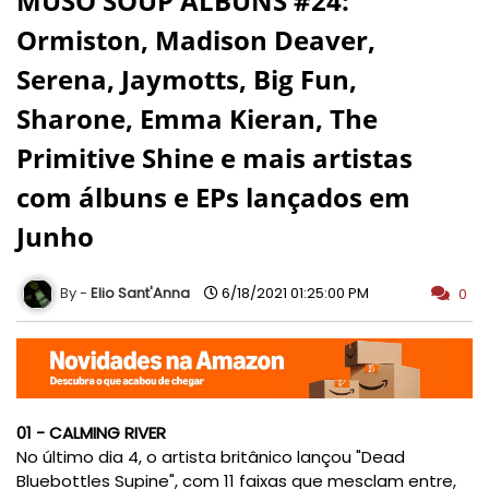
MUSO SOUP ÁLBUNS #24:
Ormiston, Madison Deaver,
Serena, Jaymotts, Big Fun,
Sharone, Emma Kieran, The
Primitive Shine e mais artistas
com álbuns e EPs lançados em
Junho
Elio Sant'Anna
6/18/2021 01:25:00 PM
0
01 - CALMING RIVER
No último dia 4, o artista britânico lançou "Dead
Bluebottles Supine", com 11 faixas que mesclam entre,