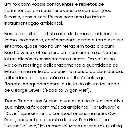
um folk com vocais comoventes e repletos de
sentimentos em seus tons vocais e composições
líricas e, sons atmosféricos com uma belíssima
instrumentação ambiental.
Neste trabalho, o artista aborda temas sentimentais
como: isolamento, confinamento, perda e fortaleza. No
entanto, quase não há um refrão em todo o álbum.
Não há verso-refrão claro em nenhuma faixa. Não há
letras clichês excessivamente usadas. Em vez disso,
Malcolm restringe deliberadamente a quantidade de
letras - uma reflexão do que no mundo da abundância,
a liberdade de expressão é restrita àqueles que o
fizeram. Adequadamente, o título do álbum foi tirado
de George Orwell ("Road to Wigan Pier").
'Dead Bluebottles Supine' é um disco de folk alternativo
que mistura folk com música ambiente. "For Edward" e
"Dover" apresentam o compositor dinamarquês Own
Road, enquanto o pianista de jazz Tom Neill toca
"Jejune" e "Ivory" instrumental. Maris Peterlevics (Calling