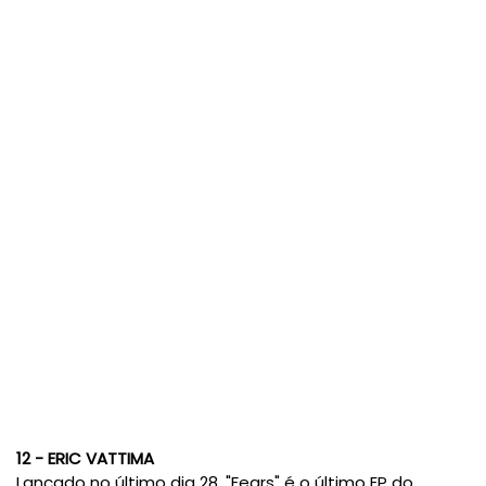
12 - ERIC VATTIMA
Lançado no último dia 28, "Fears" é o último EP do