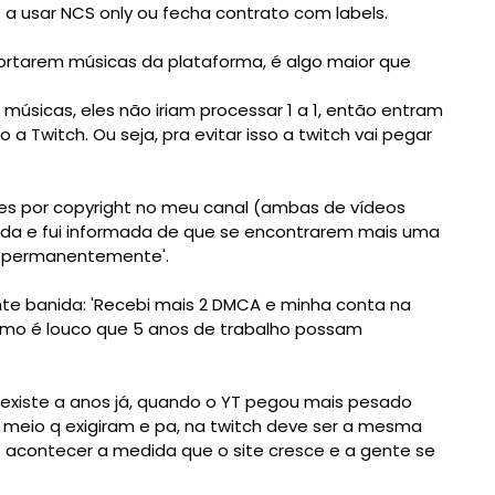
a usar NCS only ou fecha contrato com labels.
ortarem músicas da plataforma, é algo maior que 
úsicas, eles não iriam processar 1 a 1, então entram 
 Twitch. Ou seja, pra evitar isso a twitch vai pegar 
s por copyright no meu canal (ambas de vídeos 
a e fui informada de que se encontrarem mais uma 
a permanentemente'. 
te banida: 
'Recebi mais 2 DMCA e minha conta na 
mo é louco que 5 anos de trabalho possam 
xiste a anos já, 
quando o YT pegou mais pesado 
meio q exigiram e pa, 
na twitch deve ser a mesma 
 acontecer a medida que o site cresce 
e a gente se 