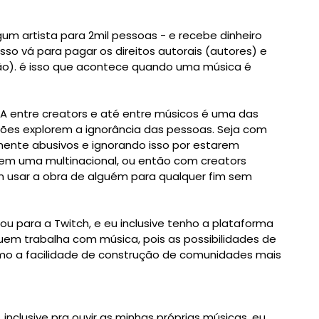
m artista para 2mil pessoas - e recebe dinheiro 
so vá para pagar os direitos autorais (autores) e 
). é isso que acontece quando uma música é 
 entre creators e até entre músicos é uma das 
ções explorem a ignorância das pessoas. S
eja com 
nte abusivos e ignorando isso por estarem 
 em uma multinacional, ou então com creators 
usar a obra de alguém para qualquer fim sem 
u para a Twitch, e eu inclusive tenho a plataforma 
em trabalha com música, pois as possibilidades de 
 a facilidade de construção de comunidades mais 
nclusive pra ouvir as minhas próprias músicas, eu 