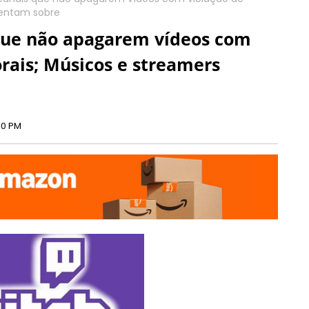
mentam sobre
 que não apagarem vídeos com
orais; Músicos e streamers
00 PM