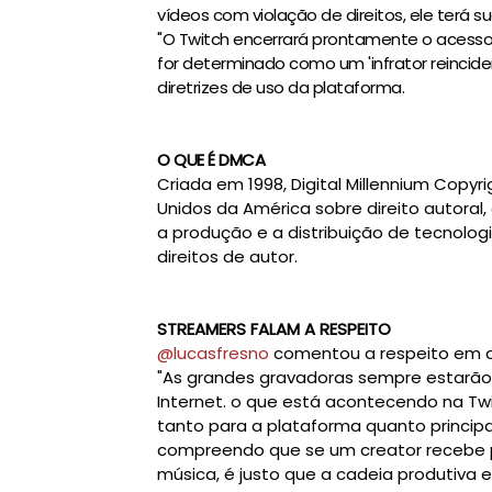
vídeos com violação de direitos, ele terá 
"O Twitch encerrará prontamente o acesso 
for determinado como um 'infrator reinciden
diretrizes de uso da plataforma.
O QUE É DMCA
Criada em 1998, Digital Millennium Copy
Unidos da América sobre direito autoral
a produção e a distribuição de tecnolo
direitos de autor.
STREAMERS FALAM A RESPEITO
@lucasfresno
comentou a respeito em a
"As
 grandes gravadoras sempre estarão 
Internet. o que está acontecendo na Twi
tanto para a plataforma quanto princip
compreendo que se um creator recebe pe
música, é justo que a cadeia produtiva 