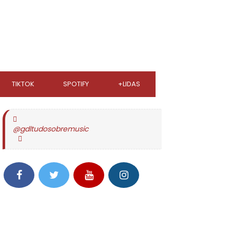
TIKTOK
SPOTIFY
+LIDAS
@gdltudosobremusic