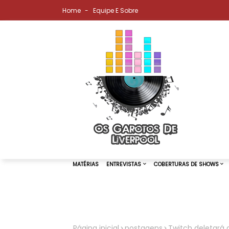
Home
Equipe E Sobre
MATÉRIAS
ENTREVISTAS
COBER
Página inicial
postagens
Twitch deletará