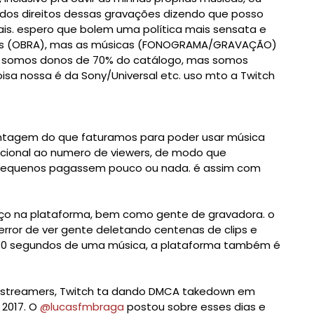
 dos direitos dessas gravações dizendo que posso 
is. espero que bolem uma política mais sensata e 
s (OBRA), mas as músicas (FONOGRAMA/GRAVAÇÃO) 
 somos donos de 70% do catálogo, mas somos 
isa nossa é da Sony/Universal etc. uso mto a Twitch 
ntagem do que faturamos para poder usar música 
rcional ao numero de viewers, de modo que 
equenos pagassem pouco ou nada. é assim com 
ço na plataforma, bem como gente de gravadora. o 
error de ver gente deletando centenas de clips e 
 10 segundos de uma música, a plataforma também é 
s streamers, Twitch ta dando DMCA takedown em 
2017. O 
@lucasfmbraga
 postou sobre esses dias e 