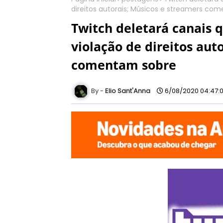
direitos autorais; Músicos e streamers co
Twitch deletará canais
violação de direitos aut
comentam sobre
Elio Sant'Anna
6/08/2020 04:47: