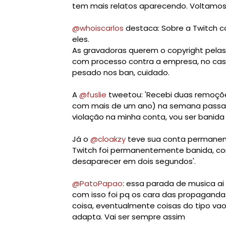
tem mais relatos aparecendo. 
Voltamos 
@whoiscarlos
 destaca: 
Sobre a Twitch c
eles. 
As gravadoras querem o copyright pelas m
com processo contra a empresa, no caso a
pesado nos ban, cuidado.
A 
@fuslie
 tweetou: '
Recebi duas remoçõe
com mais de um ano) na semana passad
violação na minha conta, vou ser banid
Já o 
@cloakzy
 teve sua conta permanen
Twitch foi permanentemente banida, co
desaparecer em dois segundos'.
@PatoPapao
: 
essa parada de musica ai e
com isso foi pq os cara das propaganda 
coisa, 
eventualmente coisas do tipo vao
adapta. V
ai ser sempre assim