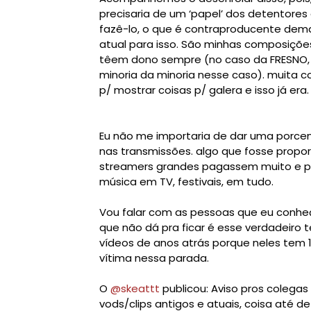
precisaria de um ‘papel’ dos detentores
fazê-lo, o que é contraproducente dema
atual para isso. S
ão minhas composiçõe
têem dono sempre (no caso da FRESNO,
minoria da minoria nesse caso). muita co
p/ mostrar coisas p/ galera e isso já era.

E
u não me importaria de dar uma porce
nas transmissões. algo que fosse propo
streamers grandes pagassem muito e p
música em TV, festivais, em tudo.
Vou falar com as pessoas que eu conhe
que não dá pra ficar é esse verdadeiro t
vídeos de anos atrás porque neles tem
vítima nessa parada.
O
@skeattt
publicou:
Aviso pros colega
vods/clips antigos e atuais, coisa até de 