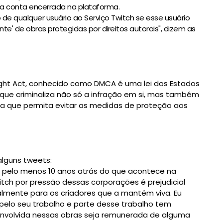
sua conta encerrada na plataforma.
de qualquer usuário ao Serviço Twitch se esse usuário
te' de obras protegidas por direitos autorais", dizem as
right Act, conhecido como DMCA é uma lei dos Estados
, que criminaliza não só a infração em si, mas também
gia que permita evitar as medidas de proteção aos
lguns tweets:
pelo menos 10 anos atrás do que acontece na 
tch por pressão dessas corporações é prejudicial 
almente para os criadores que a mantém viva. E
u 
lo seu trabalho e parte desse trabalho tem 
envolvida nessas obras seja remunerada de alguma 