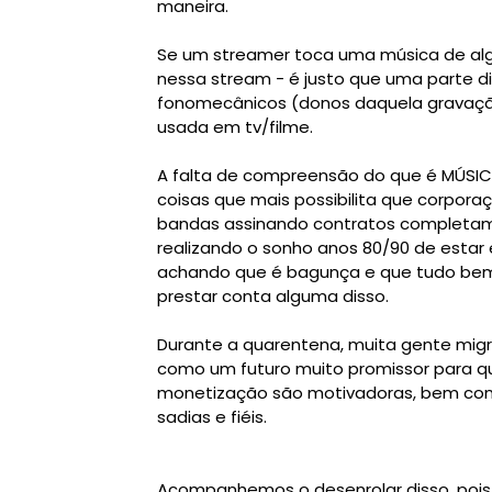
maneira. 
S
e um streamer toca uma música de algu
nessa stream - é justo que uma parte dis
fonomecânicos (donos daquela gravação
usada em tv/filme.
A falta de compreensão do que é MÚSICA
coisas que mais possibilita que corpora
bandas assinando contratos completame
realizando o sonho anos 80/90 de estar
achando que é bagunça e que tudo bem 
prestar conta alguma disso. 
Durante a quarentena, muita gente migro
como um futuro muito promissor para qu
monetização são motivadoras, bem como
Acompanhemos o desenrolar disso, pois, i