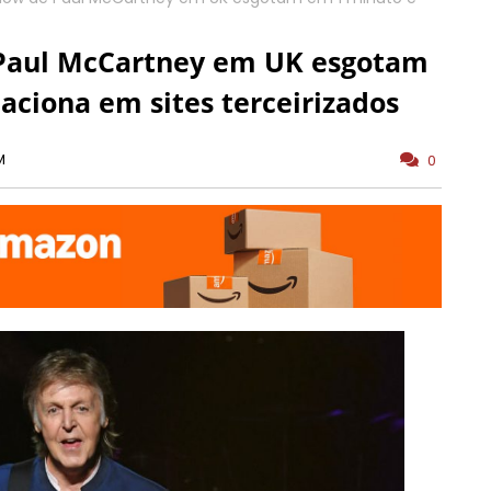
 Paul McCartney em UK esgotam
aciona em sites terceirizados
M
0