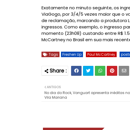
Exatamente no minuto seguinte, os ing
ViaGogo, por 3/4/5 vezes maior que o valo
de reclamação, marcando a produtora Liv
ingressos. Como exemplo, o ingresso pa
momento (23h08) custando entre R$ 1.578
McCartney no Brasil em sua mais recente
Tags
Freshen Up
Paul McCartney
post
ANTIGOS
No dia do Rock, Vanguart apresenta inéditas n
Vila Mariana