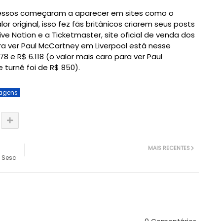
ressos começaram a aparecer em sites como o
r original, isso fez fãs britânicos criarem seus posts
e Nation e a Ticketmaster, site oficial de venda dos
ra ver Paul McCartney em Liverpool está nesse
 e R$ 6.118 (o valor mais caro para ver Paul
 turnê foi de R$ 850).
agens
MAIS RECENTES
o Sesc