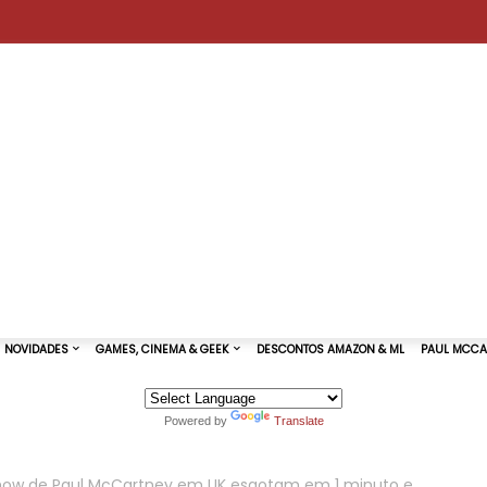
Powered by
Translate
TURAS DE SHOWS
NOVIDADES
GAMES, CINEMA & GEEK
show de Paul McCartney em UK esgotam em 1 minuto e