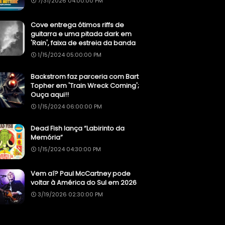
7/31/2026 04:00:00 PM
Cove entrega ótimos riffs de
guitarra e uma pitada dark em
'Rain', faixa de estreia da banda
1/15/2024 05:00:00 PM
Backstrom faz parceria com Bart
Topher em 'Train Wreck Coming';
Ouça aqui!!
1/15/2024 06:00:00 PM
Dead Fish lança “Labirinto da
Memória”
1/15/2024 04:30:00 PM
Vem aí? Paul McCartney pode
voltar à América do Sul em 2026
3/19/2026 02:30:00 PM