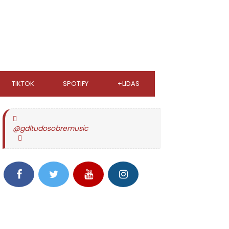
TIKTOK
SPOTIFY
+LIDAS
@gdltudosobremusic