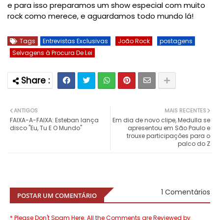
e para isso preparamos um show especial com muito
rock como merece, e aguardamos todo mundo lá!
Tags
Entrevistas Exclusivas
João Rock
postagens
Selvagens à Procura De Lei
ANTIGOS
MAIS RECENTES
FAIXA-A-FAIXA: Esteban lança
Em dia de novo clipe, Medulla se
disco "Eu, Tu E O Mundo"
apresentou em São Paulo e
trouxe participações para o
palco do Z
1 Comentários
POSTAR UM COMENTÁRIO
* Please Don't Spam Here. All the Comments are Reviewed by