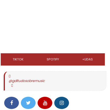
TIKTOK
SPOTIFY
+LIDAS
@gdltudosobremusic