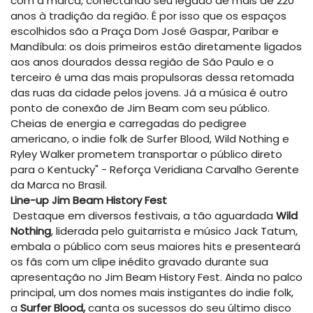
com a marca, conectando seu legado de mais de 220
anos à tradição da região. É por isso que os espaços
escolhidos são a Praça Dom José Gaspar, Paribar e
Mandíbula: os dois primeiros estão diretamente ligados
aos anos dourados dessa região de São Paulo e o
terceiro é uma das mais propulsoras dessa retomada
das ruas da cidade pelos jovens. Já a música é outro
ponto de conexão de Jim Beam com seu público.
Cheias de energia e carregadas do pedigree
americano, o indie folk de Surfer Blood, Wild Nothing e
Ryley Walker prometem transportar o público direto
para o Kentucky" - Reforça Veridiana Carvalho Gerente
da Marca no Brasil.
Line-up Jim Beam History Fest
Destaque em diversos festivais, a tão aguardada
Wild
Nothing
, liderada pelo guitarrista e músico Jack Tatum,
embala o público com seus maiores hits e presenteará
os fãs com um clipe inédito gravado durante sua
apresentação no Jim Beam History Fest. Ainda no palco
principal, um dos nomes mais instigantes do indie folk,
a
Surfer Blood,
canta os sucessos do seu último disco