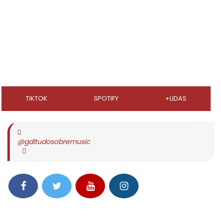
TIKTOK
SPOTIFY
+LIDAS
@gdltudosobremusic