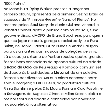
"1000 Palms".
No Mandíbula,
Ryley Walker
, prestes a lançar seu
terceiro álbum, apresenta pela primeira vez no Brasil os
sucessos de "Primrose Green" e "Land of Plenty". No
mesmo palco,
Soul Sorry
, da dupla Giuliana Viscardi e
Renata Chebel, agita o público com muito soul, funk,
groove e disco; a
MOFO
, de Bruno Bocchese, para quem
quer se jogar no punk, garage e rocksteady; e a
Puro
Sulco
, de Danilo Cabral, Guto Nunes e André Palugan,
para os amantes das músicas de coleções de vinis.
Já o espaço externo do Paribar recebe quatro grandes
festas bem conhecidas da agenda cultural da cidade
a
Rabo de Galo
, de Peu Araújo e Komodo, com um set
dedicado às brasilidades; a
Metanol
, de um coletivo
formato por diversos DJs que criam conexões entre
som e imagem; a
FREE BEATS
, da produtora cultural
Rizza Bomfim e pelos DJs Mauro Farina e Caio Fazolin; e
a
Selvagem
, de Augusto Olivani e Millos Kaiser, eleita a
melhor festa da cidade e conhecida por inovar em
música eletrônica alternativa.