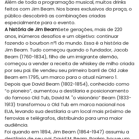
Além de toda a programação musical, muitos drinks
feitos com Jim Beam. Nos bares exclusivos da praça, o
público descobrirá as combinações criadas
especialmente para o evento.
A história de Jim Beam
Sete gerações, mais de 220
anos, inúmeros desafios e um objetivo: continuar
fazendo o bourbon nº1 do mundo. Essa é a história de
Jim Beam. Tudo começou quando o fundador, Jacob
Beam (1760-1834), filho de um imigrante alemão,
começou a vender a receita de whiskey de milho criada
por seu pai. Ele vendeu seu primeiro barril de Old Jake
Beam em 1795, um marco para o atual número 1.
Depois que David Beam (1802-1854), conhecido como
“o pioneiro”, aumentou a destilaria e posicionamento
do famoso Old Tub, David M. "o visionário” Beam (1833-
1913) transformou o Old Tub em marca nacional nos
EUA, levando sua destilaria a um local mais próximo de
ferrovias e telégrafos, distribuindo para uma maior
audiência.
Foi quando em 1894, Jim Beam (1864-1947) assumiu a
destilaria de seu pai, David M. Beam. Porém, houve um