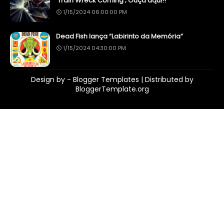
'Train Wreck Coming'; Ouça aqui!!
1/15/2024 06:00:00 PM
Dead Fish lança “Labirinto da Memória”
1/15/2024 04:30:00 PM
Design by -
Blogger Templates
| Distributed by
BloggerTemplate.org