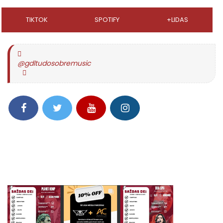
TIKTOK
SPOTIFY
+LIDAS
@gdltudosobremusic