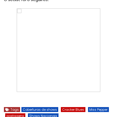
Tags
Coberturas de shows
Cracker Blues
Miss Pepper
postagens
Shows Nacionais