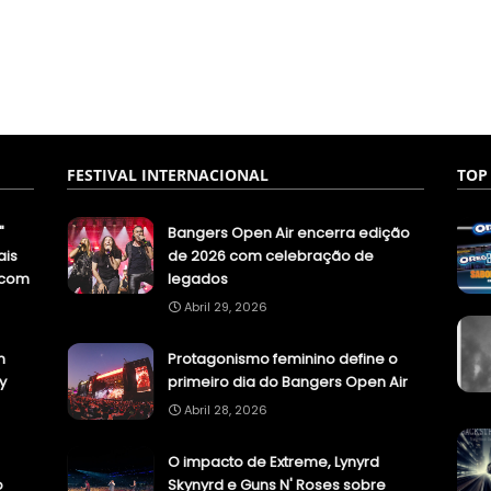
FESTIVAL INTERNACIONAL
TOP
"
Bangers Open Air encerra edição
ais
de 2026 com celebração de
.com
legados
Abril 29, 2026
n
Protagonismo feminino define o
y
primeiro dia do Bangers Open Air
Abril 28, 2026
O impacto de Extreme, Lynyrd
o
Skynyrd e Guns N' Roses sobre