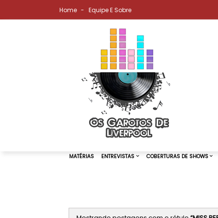
Home
Equipe E Sobre
MATÉRIAS
ENTREVISTAS
COBER
Mostrando postagens com o rótulo
MISS PE