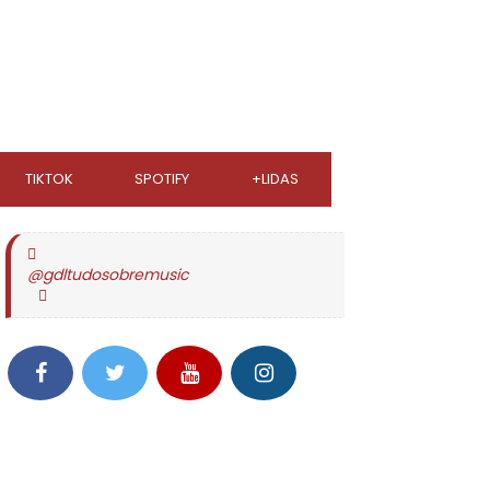
TIKTOK
SPOTIFY
+LIDAS
@gdltudosobremusic