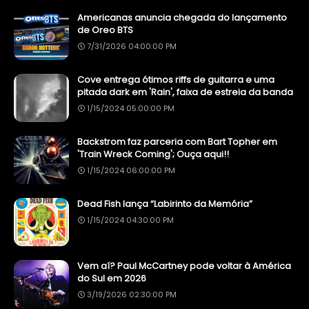
Americanas anuncia chegada do lançamento
de Oreo BTS
7/31/2026 04:00:00 PM
Cove entrega ótimos riffs de guitarra e uma
pitada dark em 'Rain', faixa de estreia da banda
1/15/2024 05:00:00 PM
Backstrom faz parceria com Bart Topher em
'Train Wreck Coming'; Ouça aqui!!
1/15/2024 06:00:00 PM
Dead Fish lança “Labirinto da Memória”
1/15/2024 04:30:00 PM
Vem aí? Paul McCartney pode voltar à América
do Sul em 2026
3/19/2026 02:30:00 PM