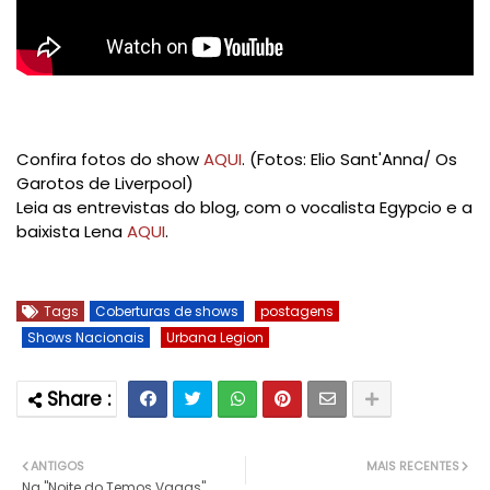
Confira fotos do show
AQUI
. (Fotos: Elio Sant'Anna/ Os
Garotos de Liverpool)
Leia as entrevistas do blog, com o vocalista Egypcio e a
baixista Lena
AQUI
.
Tags
Coberturas de shows
postagens
Shows Nacionais
Urbana Legion
ANTIGOS
MAIS RECENTES
Na "Noite do Temos Vagas",