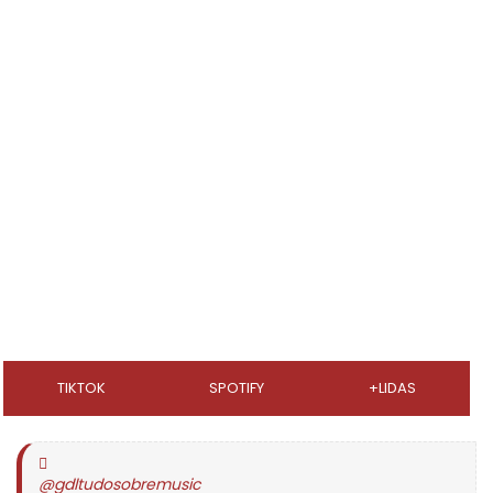
TIKTOK
SPOTIFY
+LIDAS
@gdltudosobremusic