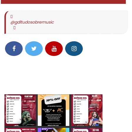
@gdltudosobremusic