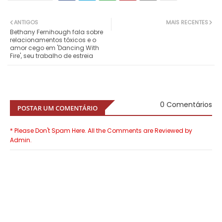
ANTIGOS
MAIS RECENTES
Bethany Fernihough fala sobre
relacionamentos tóxicos e o
amor cego em 'Dancing With
Fire', seu trabalho de estreia
0 Comentários
POSTAR UM COMENTÁRIO
* Please Don't Spam Here. All the Comments are Reviewed by
Admin.