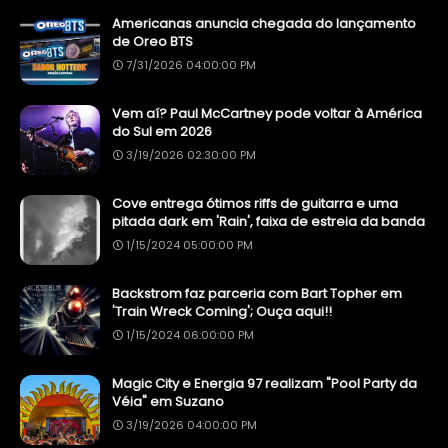
Americanas anuncia chegada do lançamento
de Oreo BTS
7/31/2026 04:00:00 PM
Vem aí? Paul McCartney pode voltar à América
do Sul em 2026
3/19/2026 02:30:00 PM
Cove entrega ótimos riffs de guitarra e uma
pitada dark em 'Rain', faixa de estreia da banda
1/15/2024 05:00:00 PM
Backstrom faz parceria com Bart Topher em
'Train Wreck Coming'; Ouça aqui!!
1/15/2024 06:00:00 PM
Magic City e Energia 97 realizam "Pool Party da
Véia" em Suzano
3/19/2026 04:00:00 PM