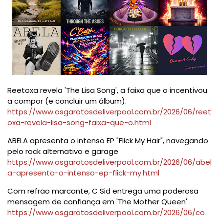
Reetoxa revela 'The Lisa Song', a faixa que o incentivou
a compor (e concluir um álbum).
https://www.osgarotosdeliverpool.com.br/2026/06/reet
oxa-revela-lisa-song-faixa-que-o.html
ABELA apresenta o intenso EP "Flick My Hair", navegando
pelo rock alternativo e garage
https://www.osgarotosdeliverpool.com.br/2026/06/abel
a-apresenta-o-intenso-ep-flick-my.html
Com refrão marcante, C Sid entrega uma poderosa
mensagem de confiança em 'The Mother Queen'
https://www.osgarotosdeliverpool.com.br/2026/06/co