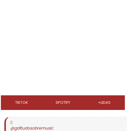
TIKTOK
SPOTIFY
+LIDAS
@gdltudosobremusic