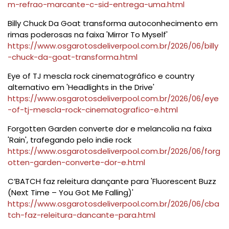
m-refrao-marcante-c-sid-entrega-uma.html
Billy Chuck Da Goat transforma autoconhecimento em
rimas poderosas na faixa 'Mirror To Myself'
https://www.osgarotosdeliverpool.com.br/2026/06/billy
-chuck-da-goat-transforma.html
Eye of TJ mescla rock cinematográfico e country
alternativo em 'Headlights in the Drive'
https://www.osgarotosdeliverpool.com.br/2026/06/eye
-of-tj-mescla-rock-cinematografico-e.html
Forgotten Garden converte dor e melancolia na faixa
'Rain', trafegando pelo indie rock
https://www.osgarotosdeliverpool.com.br/2026/06/forg
otten-garden-converte-dor-e.html
C’BATCH faz releitura dançante para 'Fluorescent Buzz
(Next Time – You Got Me Falling)'
https://www.osgarotosdeliverpool.com.br/2026/06/cba
tch-faz-releitura-dancante-para.html