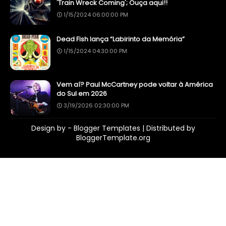
'Train Wreck Coming'; Ouça aqui!!
1/15/2024 06:00:00 PM
Dead Fish lança “Labirinto da Memória”
1/15/2024 04:30:00 PM
Vem aí? Paul McCartney pode voltar à América
do Sul em 2026
3/19/2026 02:30:00 PM
Design by -
Blogger Templates
| Distributed by
BloggerTemplate.org