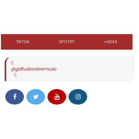
TIKTOK
SPOTIFY
+LIDAS
@gdltudosobremusic