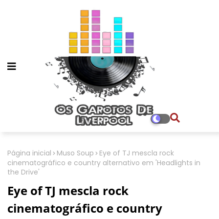
Página inicial
Muso Soup
Eye of TJ mescla rock
cinematográfico e country alternativo em 'Headlights in
the Drive'
Eye of TJ mescla rock
cinematográfico e country