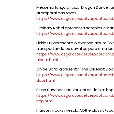
Messenjã lança a faixa 'Dragon Dance',
atemporal das raves
https://www.osgarotosdeliverpool.com.
Ordinary Rebel apresenta samples e bati
https://www.osgarotosdeliverpool.com.
Fickle Hill apresenta o extenso álbum "W
transportando os ouvintes para uma jo
https://www.osgarotosdeliverpool.com.b
album.html
Chloe Sofia apresenta 'The Girl Next Doo
https://www.osgarotosdeliverpool.com.b
door.html
Plush Sanches une vertentes do hip-hop e
https://www.osgarotosdeliverpool.com.
hop.html
Klarstein.rocks mescla AOR e classic/cou