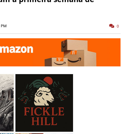
0 PM
0