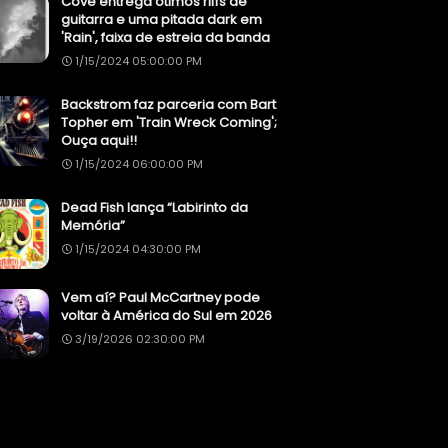
Cove entrega ótimos riffs de
guitarra e uma pitada dark em
'Rain', faixa de estreia da banda
1/15/2024 05:00:00 PM
Backstrom faz parceria com Bart
Topher em 'Train Wreck Coming';
Ouça aqui!!
1/15/2024 06:00:00 PM
Dead Fish lança “Labirinto da
Memória”
1/15/2024 04:30:00 PM
Vem aí? Paul McCartney pode
voltar à América do Sul em 2026
3/19/2026 02:30:00 PM