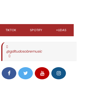
TIKTOK
SPOTIFY
+LIDAS
@gdltudosobremusic