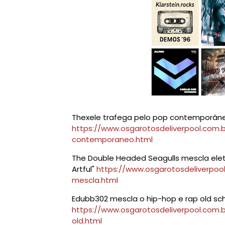
Thexele trafega pelo pop contemporâneo
https://www.osgarotosdeliverpool.com.
contemporaneo.html
The Double Headed Seagulls mescla eletrô
Artful"
https://www.osgarotosdeliverpoo
mescla.html
Edubb302 mescla o hip-hop e rap old sc
https://www.osgarotosdeliverpool.com
old.html