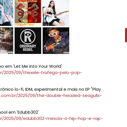
 em 'Let Me into Your World'
br/2025/09/thexele-trafega-pelo-pop-
nico lo-fi, IDM, experimental e mais no EP "Play
l.com.br/2025/09/the-double-headed-seagulls-
hool em 'Edubb302'
.br/2025/09/edubb302-mescla-o-hip-hop-e-rap-