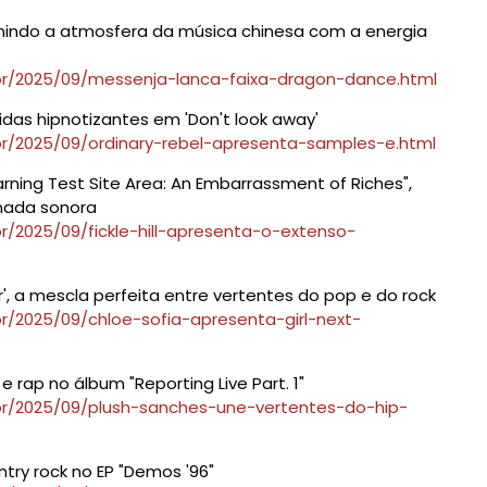
 unindo a atmosfera da música chinesa com a energia
br/2025/09/messenja-lanca-faixa-dragon-dance.html
das hipnotizantes em 'Don't look away'
br/2025/09/ordinary-rebel-apresenta-samples-e.html
arning Test Site Area: An Embarrassment of Riches",
rnada sonora
r/2025/09/fickle-hill-apresenta-o-extenso-
r', a mescla perfeita entre vertentes do pop e do rock
r/2025/09/chloe-sofia-apresenta-girl-next-
 rap no álbum "Reporting Live Part. 1"
br/2025/09/plush-sanches-une-vertentes-do-hip-
ntry rock no EP "Demos '96"