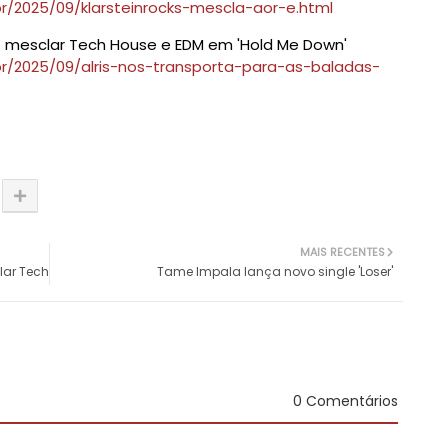
r/2025/09/klarsteinrocks-mescla-aor-e.html
ao mesclar Tech House e EDM em 'Hold Me Down'
br/2025/09/alris-nos-transporta-para-as-baladas-
MAIS RECENTES
lar Tech
Tame Impala lança novo single 'Loser'
0 Comentários