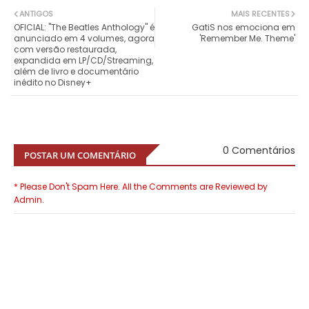
ANTIGOS
MAIS RECENTES
OFICIAL: "The Beatles Anthology" é
GatiS nos emociona em
anunciado em 4 volumes, agora
'Remember Me. Theme'
com versão restaurada,
expandida em LP/CD/Streaming,
além de livro e documentário
inédito no Disney+
0 Comentários
POSTAR UM COMENTÁRIO
* Please Don't Spam Here. All the Comments are Reviewed by
Admin.