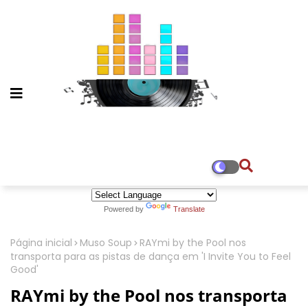
Powered by
Translate
Página inicial
Muso Soup
RAYmi by the Pool nos
transporta para as pistas de dança em 'I Invite You to Feel
Good'
RAYmi by the Pool nos transporta