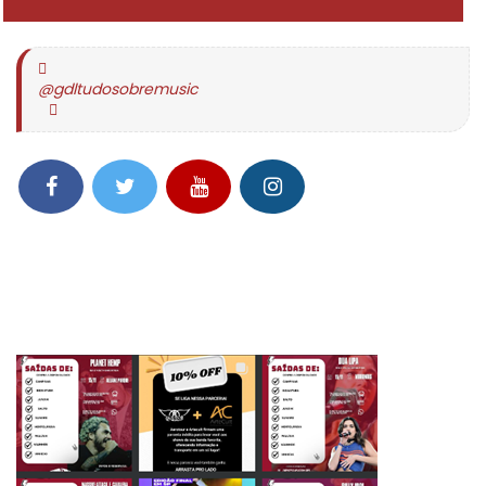
@gdltudosobremusic