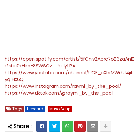
https://open.spotify.com/artist/5fCnIv2Abrc7oB3zaAnlE
r?si=i0xHim-8SWSOz_Undy1lPA
https://www.youtube.com/channel/UCE_cXhrMWrhJ4jik
yq1Hx6Q
https://www.instagram.com/raymi_by_the_pool/
https://www.tiktok.com/@raymi_by_the_pool
Tags
beheard
Muso Soup