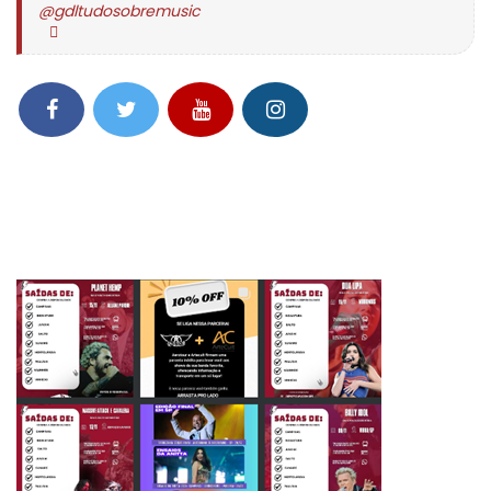
@gdltudosobremusic