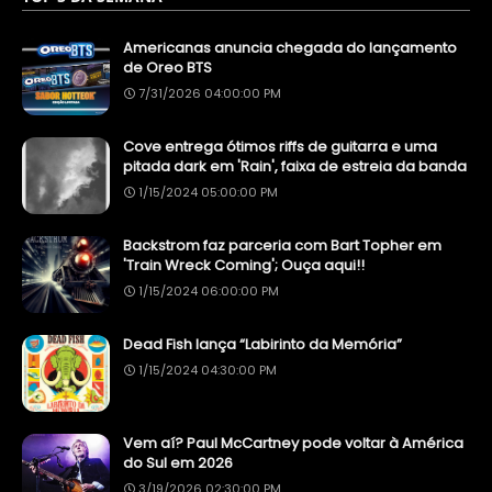
Americanas anuncia chegada do lançamento
de Oreo BTS
7/31/2026 04:00:00 PM
Cove entrega ótimos riffs de guitarra e uma
pitada dark em 'Rain', faixa de estreia da banda
1/15/2024 05:00:00 PM
Backstrom faz parceria com Bart Topher em
'Train Wreck Coming'; Ouça aqui!!
1/15/2024 06:00:00 PM
Dead Fish lança “Labirinto da Memória”
1/15/2024 04:30:00 PM
Vem aí? Paul McCartney pode voltar à América
do Sul em 2026
3/19/2026 02:30:00 PM