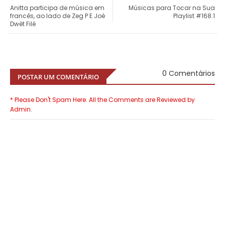
Anitta participa de música em
Músicas para Tocar na Sua
francês, ao lado de Zeg P E Joé
Playlist #168.1
Dwèt Filé
0 Comentários
POSTAR UM COMENTÁRIO
* Please Don't Spam Here. All the Comments are Reviewed by
Admin.