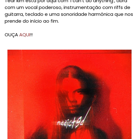
Tear kim está por aqui com 'I can't do anything', obra
com um vocal poderoso, instrumentação com riffs de
guitarra, teclado e uma sonoridade harmônica que nos
prende do início ao fim.
OUÇA
AQUI
!!