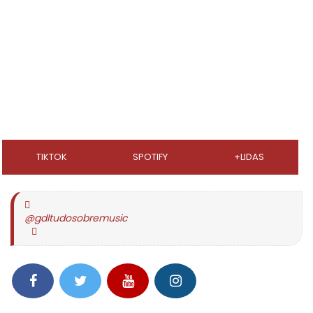
TIKTOK
SPOTIFY
+LIDAS
@gdltudosobremusic