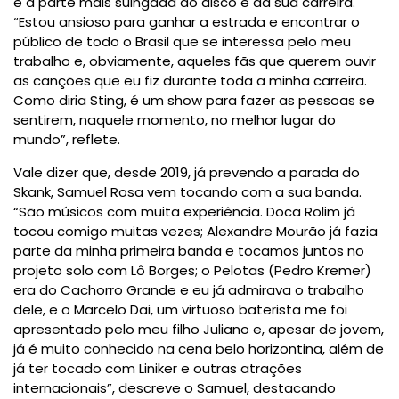
e a parte mais suingada do disco e da sua carreira.
“Estou ansioso para ganhar a estrada e encontrar o
público de todo o Brasil que se interessa pelo meu
trabalho e, obviamente, aqueles fãs que querem ouvir
as canções que eu fiz durante toda a minha carreira.
Como diria Sting, é um show para fazer as pessoas se
sentirem, naquele momento, no melhor lugar do
mundo”, reflete.
Vale dizer que, desde 2019, já prevendo a parada do
Skank, Samuel Rosa vem tocando com a sua banda.
“São músicos com muita experiência. Doca Rolim já
tocou comigo muitas vezes; Alexandre Mourão já fazia
parte da minha primeira banda e tocamos juntos no
projeto solo com Lô Borges; o Pelotas (Pedro Kremer)
era do Cachorro Grande e eu já admirava o trabalho
dele, e o Marcelo Dai, um virtuoso baterista me foi
apresentado pelo meu filho Juliano e, apesar de jovem,
já é muito conhecido na cena belo horizontina, além de
já ter tocado com Liniker e outras atrações
internacionais”, descreve o Samuel, destacando