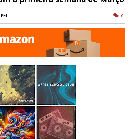
0 PM
0