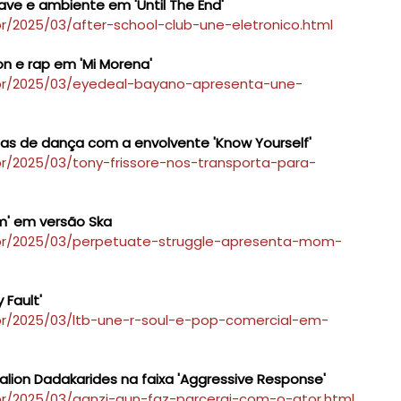
wave e ambiente em 'Until The End'
r/2025/03/after-school-club-une-eletronico.html
n e rap em 'Mi Morena'
.br/2025/03/eyedeal-bayano-apresenta-une-
stas de dança com a envolvente 'Know Yourself'
r/2025/03/tony-frissore-nos-transporta-para-
m' em versão Ska
.br/2025/03/perpetuate-struggle-apresenta-mom-
 Fault'
br/2025/03/ltb-une-r-soul-e-pop-comercial-em-
lion Dadakarides na faixa 'Aggressive Response'
br/2025/03/ganzi-gun-faz-parcerai-com-o-ator.html