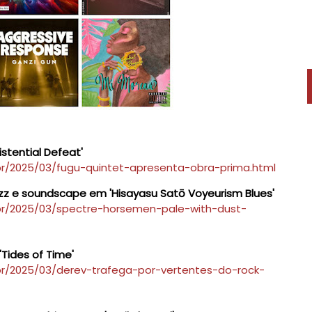
stential Defeat'
br/2025/03/fugu-quintet-apresenta-obra-prima.html
zz e soundscape em 'Hisayasu Satō Voyeurism Blues'
br/2025/03/spectre-horsemen-pale-with-dust-
Tides of Time'
br/2025/03/derev-trafega-por-vertentes-do-rock-