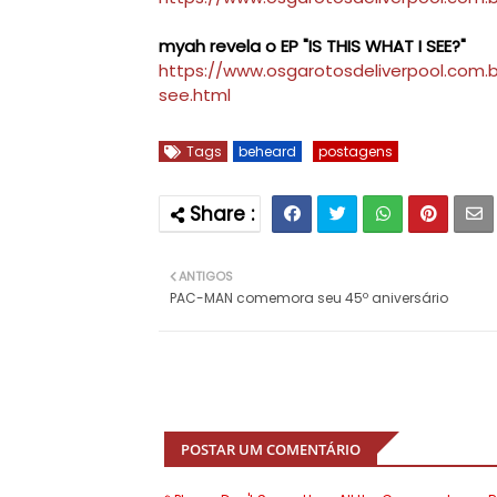
myah revela o EP "IS THIS WHAT I SEE?"
https://www.osgarotosdeliverpool.com.
see.html
Tags
beheard
postagens
ANTIGOS
PAC-MAN comemora seu 45⁠º aniversário
POSTAR UM COMENTÁRIO