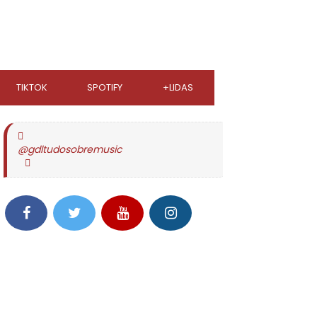
TIKTOK
SPOTIFY
+LIDAS
@gdltudosobremusic