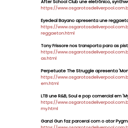
After School Club une eletrônico, synth
https://www.osgarotosdeliverpool.com.b
Eyedeal Bayano apresenta une reggaeto
https://www.osgarotosdeliverpool.com
reggaeton.html
Tony Frissore nos transporta para as pi
https://www.osgarotosdeliverpool.com.b
as.html
Perpetuate The Struggle apresenta 'Mo
https://www.osgarotosdeliverpool.com
em.html
LTB une R&B, Soul e pop comercial em 'My
https://www.osgarotosdeliverpool.com.
my.html
Ganzi Gun faz parcerai com o ator Pygma
https://www.osgarotosdeliverpool.com.