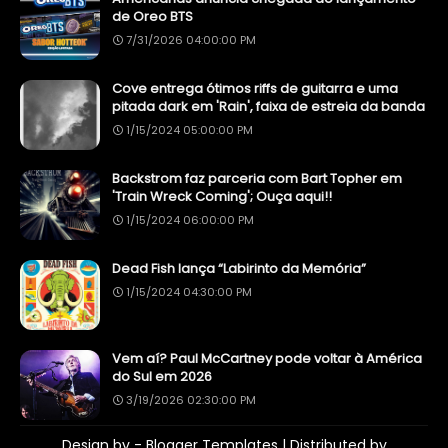
de Oreo BTS
7/31/2026 04:00:00 PM
Cove entrega ótimos riffs de guitarra e uma
pitada dark em 'Rain', faixa de estreia da banda
1/15/2024 05:00:00 PM
Backstrom faz parceria com Bart Topher em
'Train Wreck Coming'; Ouça aqui!!
1/15/2024 06:00:00 PM
Dead Fish lança “Labirinto da Memória”
1/15/2024 04:30:00 PM
Vem aí? Paul McCartney pode voltar à América
do Sul em 2026
3/19/2026 02:30:00 PM
Design by -
Blogger Templates
| Distributed by