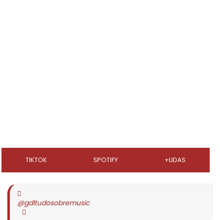
TIKTOK
SPOTIFY
+LIDAS
@gdltudosobremusic