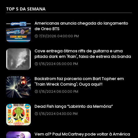
TOP 5 DA SEMANA
Americanas anuncia chegada do lançamento
de Oreo BTS
7/31/2026 04:00:00 PM
Cove entrega ótimos riffs de guitarra e uma
pitada dark em 'Rain', faixa de estreia da banda
1/15/2024 05:00:00 PM
Backstrom faz parceria com Bart Topher em
'Train Wreck Coming'; Ouça aqui!!
1/15/2024 06:00:00 PM
Dead Fish lança “Labirinto da Memória”
1/15/2024 04:30:00 PM
Vem aí? Paul McCartney pode voltar à América