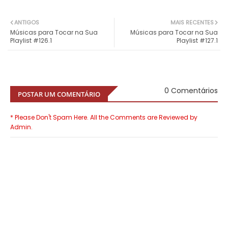
ANTIGOS
MAIS RECENTES
Músicas para Tocar na Sua
Músicas para Tocar na Sua
Playlist #126.1
Playlist #127.1
0 Comentários
POSTAR UM COMENTÁRIO
* Please Don't Spam Here. All the Comments are Reviewed by
Admin.