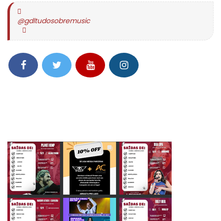
@gdltudosobremusic