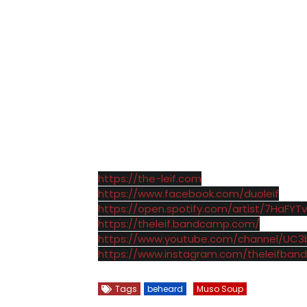
https://the-leif.com
https://www.facebook.com/duoleif
https://open.spotify.com/artist/7HaF
https://theleif.bandcamp.com/
https://www.youtube.com/channel/UC3
https://www.instagram.com/theleifband
Tags
beheard
Muso Soup