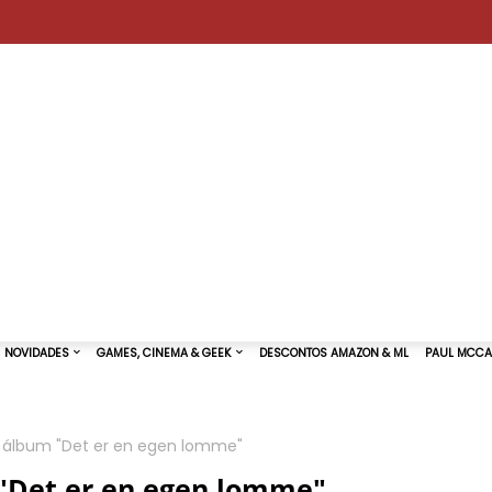
 o álbum "Det er en egen lomme"
TURAS DE SHOWS
NOVIDADES
GAMES, CINEMA & GEEK
 "Det er en egen lomme"