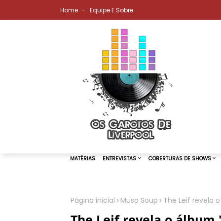
Home
Equipe E Sobre
Página inicial
Muso Soup
The Leif revela
MATÉRIAS
ENTREVISTAS
COBER
The Leif revela o álbum