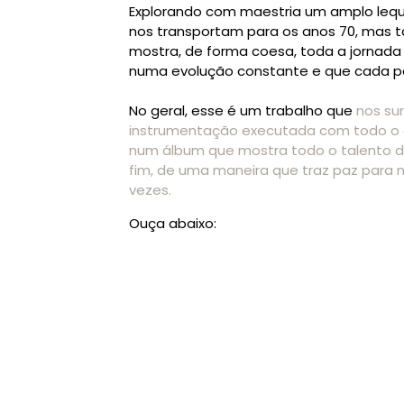
Explorando com maestria um amplo leque
nos transportam para os anos 70, mas 
mostra, de forma coesa, toda a jornada
numa evolução constante e que cada pa
No geral, esse é um trabalho que
nos su
instrumentação executada com todo o 
num álbum que mostra todo o talento da
fim, de uma maneira que traz paz para no
vezes.
Ouça abaixo: