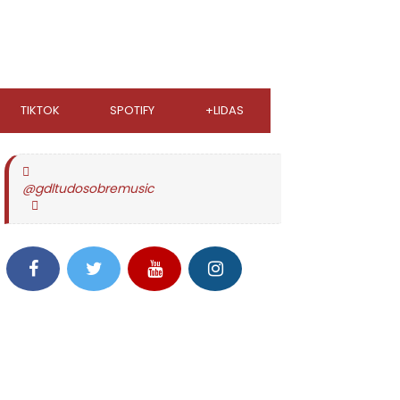
TIKTOK
SPOTIFY
+LIDAS
@gdltudosobremusic