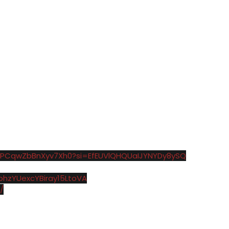
YTvPCqwZbBnXyv7Xh0?si=EfEUVlQHQUaIJYNYDy8ySQ
bhzYUexcYBiray15LtoVA
/