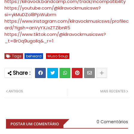
https://kilravock.bandcamp.com/track/incompatibility
https://youtube.com/@kilravockmusicsws?
si=ykMuDZol8PpWubrm
https://www.instagram.com/kilravockmusicsws/profilec
ard/?igsh=anVyYXJxZTZibnR5
https://www.tiktok.com/@kilravockmusicsws?
_t=8rOq9ugoIlq&_r=1
Tags
beheard
Muso Soup
ANTIGOS
MAIS RECENTES
0 Comentários
POSTAR UM COMENTÁRIO