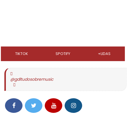
TIKTOK
SPOTIFY
+LIDAS
@gdltudosobremusic