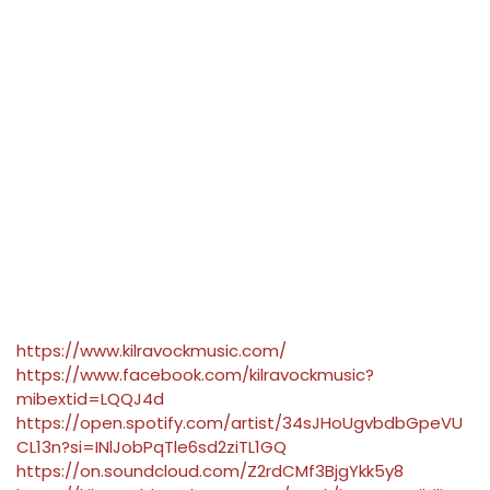
https://www.kilravockmusic.com/
https://www.facebook.com/kilravockmusic?
mibextid=LQQJ4d
https://open.spotify.com/artist/34sJHoUgvbdbGpeVU
CL13n?si=INlJobPqTle6sd2ziTL1GQ
https://on.soundcloud.com/Z2rdCMf3BjgYkk5y8