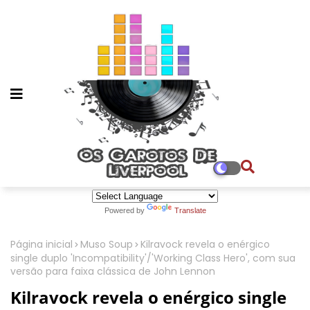
Powered by
Translate
Página inicial
Muso Soup
Kilravock revela o enérgico
single duplo 'Incompatibility'/'Working Class Hero', com sua
versão para faixa clássica de John Lennon
Kilravock revela o enérgico single