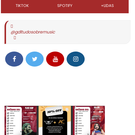
TIKTOK
SPOTIFY
+LIDAS
@gdltudosobremusic