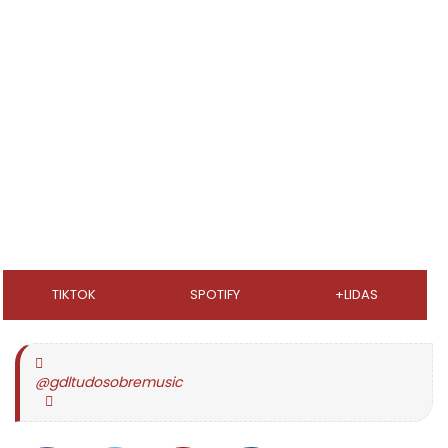
TIKTOK
SPOTIFY
+LIDAS
@gdltudosobremusic