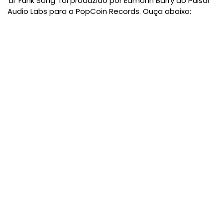
‘Lil’ Funk Song’ foi produzido por Eamonn Barry do Pulsar
Audio Labs para a PopCoin Records. Ouça abaixo: