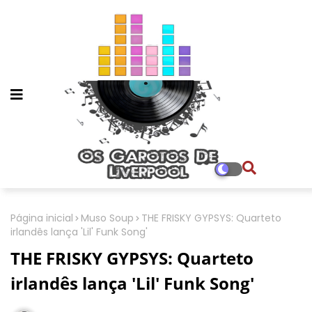
Página inicial
Muso Soup
THE FRISKY GYPSYS: Quarteto
irlandês lança 'Lil' Funk Song'
THE FRISKY GYPSYS: Quarteto
irlandês lança 'Lil' Funk Song'