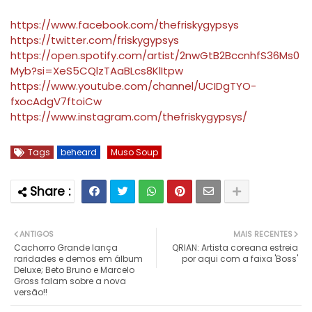
https://www.facebook.com/thefriskygypsys
https://twitter.com/friskygypsys
https://open.spotify.com/artist/2nwGtB2BccnhfS36Ms0
Myb?si=XeS5CQlzTAaBLcs8KlItpw
https://www.youtube.com/channel/UCIDgTYO-
fxocAdgV7ftoiCw
https://www.instagram.com/thefriskygypsys/
Tags
beheard
Muso Soup
ANTIGOS
MAIS RECENTES
Cachorro Grande lança
QRIAN: Artista coreana estreia
raridades e demos em álbum
por aqui com a faixa 'Boss'
Deluxe; Beto Bruno e Marcelo
Gross falam sobre a nova
versão!!