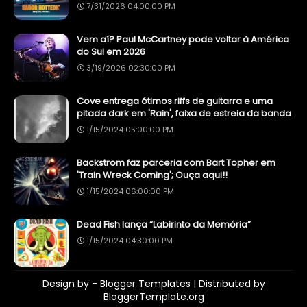
7/31/2026 04:00:00 PM
Vem aí? Paul McCartney pode voltar à América
do Sul em 2026
3/19/2026 02:30:00 PM
Cove entrega ótimos riffs de guitarra e uma
pitada dark em 'Rain', faixa de estreia da banda
1/15/2024 05:00:00 PM
Backstrom faz parceria com Bart Topher em
'Train Wreck Coming'; Ouça aqui!!
1/15/2024 06:00:00 PM
Dead Fish lança “Labirinto da Memória”
1/15/2024 04:30:00 PM
Design by -
Blogger Templates
| Distributed by
BloggerTemplate.org