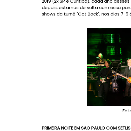
2019 (2x SP e Curitiba), cada ano desses
depois, estamos de volta com essa par
shows da turnê "Got Back", nos dias 7-9 
Fot
PRIMEIRA NOITE EM SÃO PAULO COM SETLIS