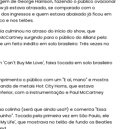
agem de George Harrison, fazendo o público ovacionar
ow já estava atrasado, se comparado com o
 dos ingressos e quem estava abaixado já ficou em
co e nos telões.
a culminou no atraso do início do show, que
cCartney surgindo para o público do Allianz pela
 um feito inédito em solo brasileiro: Três vezes no
 'Can't Buy Me Love', faixa tocada em solo brasileiro
cumprimenta o público com um "E aí, mano" e mostra
 banda de metais
Hot City Horns
, que estava
inferior, com a instrumentação e Paul McCartney
sua colinha (será que ainda usa?) e comenta "Essa
quinho". Tocada pela primeira vez em São Paulo, ele
y Life', que mostrava no telão de fundo os Beatles
nd.