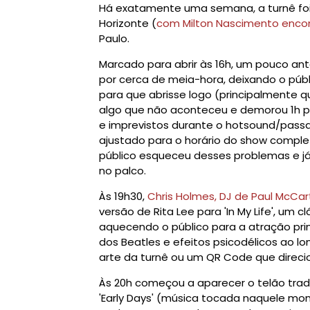
Há exatamente uma semana, a turnê foi i
Horizonte (
com Milton Nascimento enco
Paulo.
Marcado para abrir às 16h, um pouco ant
por cerca de meia-hora, deixando o públ
para que abrisse logo (principalmente qu
algo que não aconteceu e demorou 1h pa
e imprevistos durante o hotsound/pas
ajustado para o horário do show comple
público esqueceu desses problemas e j
no palco.
Às 19h30,
Chris Holmes, DJ de Paul McCart
versão de Rita Lee para 'In My Life', um 
aquecendo o público para a atração prin
dos Beatles e efeitos psicodélicos ao 
arte da turnê ou um QR Code que direciona
Às 20h começou a aparecer o telão tra
'Early Days' (música tocada naquele mo