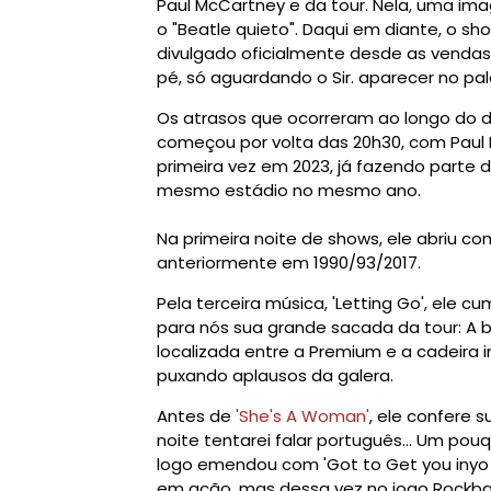
Paul McCartney e da tour. Nela, uma im
o "Beatle quieto".
Daqui em diante, o sh
divulgado oficialmente desde as vendas
pé, só aguardando o Sir. aparecer no pal
Os atrasos que ocorreram ao longo do di
começou por volta das 20h30, com Paul M
primeira vez em 2023, já fazendo parte de
mesmo estádio no mesmo ano.
Na primeira noite de shows, ele abriu com
anteriormente em 1990/93/2017.
Pela terceira música, 'Letting Go', ele 
para nós sua grande sacada da tour: A
localizada entre a Premium e a cadeira 
puxando aplausos da galera.
Antes de
'She's A Woman'
, ele confere 
noite tentarei falar português... Um pou
logo emendou com 'Got to Get you inyo M
em ação, mas dessa vez no jogo Rockba