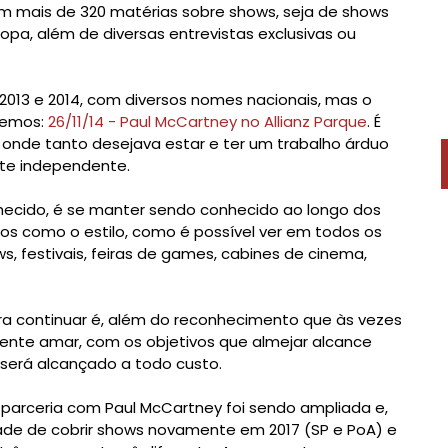
em mais de 320 matérias sobre shows, seja de shows
Europa, além de diversas entrevistas exclusivas ou
 2013 e 2014, com diversos nomes nacionais, mas o
cemos:
26/11/14 - Paul McCartney no Allianz Parque
. É
 onde tanto desejava estar e ter um trabalho árduo
ite independente.
onhecido, é se manter sendo conhecido ao longo dos
icos como o estilo, como é possível ver em todos os
s, festivais, feiras de games, cabines de cinema,
ra continuar é, além do reconhecimento que às vezes
mente amar, com os objetivos que almejar alcance
será alcançado a todo custo.
 parceria com Paul McCartney foi sendo ampliada e,
ade de cobrir shows novamente em 2017 (SP e PoA) e