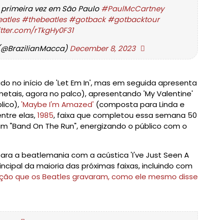
la primeira vez em São Paulo
#PaulMcCartney
atles
#thebeatles
#gotback
#gotbacktour
itter.com/rTkgHy0F31
(@BrazilianMacca)
December 8, 2023
rado no início de 'Let Em In', mas em seguida apresenta
etais, agora no palco), apresentando 'My Valentine'
lico),
'Maybe I'm Amazed'
(composta para Linda e
entre elas,
1985
, faixa que completou essa semana 50
m "Band On The Run", energizando o público com o
para a beatlemania com a acústica 'I've Just Seen A
ncipal da maioria das próximas faixas, incluindo com
 canção que os Beatles gravaram, como ele mesmo disse