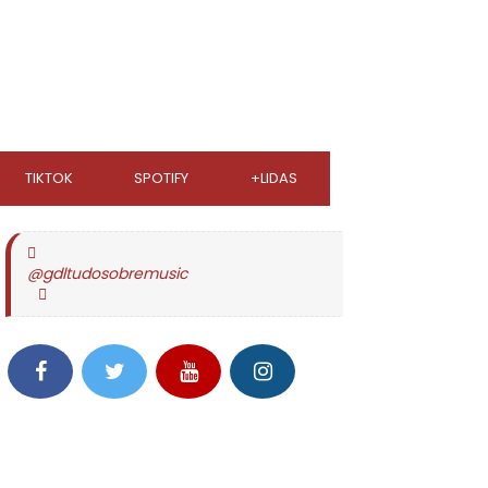
TIKTOK
SPOTIFY
+LIDAS
@gdltudosobremusic