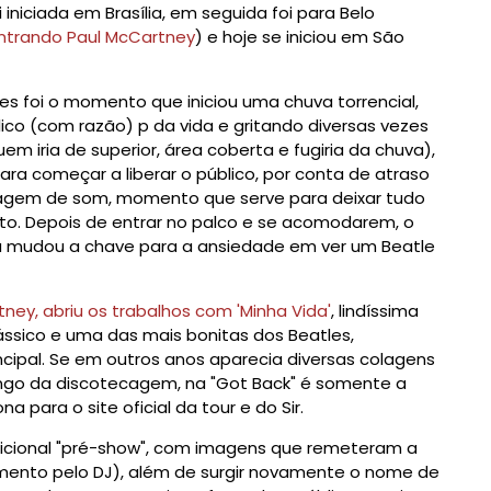
niciada em Brasília, em seguida foi para Belo
ntrando Paul McCartney
) e hoje se iniciou em São
es foi o momento que iniciou uma chuva torrencial,
ico (com razão) p da vida e gritando diversas vezes
em iria de superior, área coberta e fugiria da chuva),
ra começar a liberar o público, por conta de atraso
sagem de som, momento que serve para deixar tudo
to. Depois de entrar no palco e se acomodarem, o
á mudou a chave para a ansiedade em ver um Beatle
ney, abriu os trabalhos com 'Minha Vida'
, lindíssima
clássico e uma das mais bonitas dos Beatles,
cipal. Se em outros anos aparecia diversas colagens
longo da discotecagem, na "Got Back" é somente a
 para o site oficial da tour e do Sir.
dicional "pré-show", com imagens que remeteram a
mento pelo DJ), além de surgir novamente o nome de