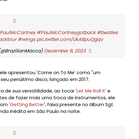
PaulMcCartney
#PaulMcCartneygotback
#beatles
cktour
#wings
pic.twitter.com/UkABpuQgqv
(@BrazilianMacca)
December 8, 2023
 ele apresentou 'Come on To Me' como "um
seu penúltimo disco, lançado em 2017.
 de sua versatilidade, ao tocar
'Let Me Roll It'
e
ntes de fazer mais uma troca de instrumentos, ele
om '
Getting Better
', faixa presente no álbum Sgt.
nda inédita em São Paulo na noite.