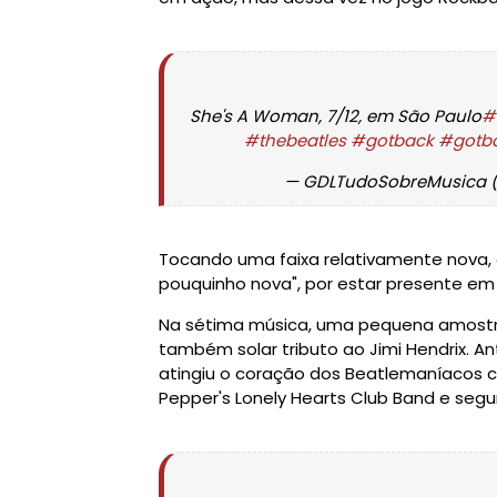
She's A Woman, 7/12, em São Paulo
#
#thebeatles
#gotback
#gotba
— GDLTudoSobreMusica 
Tocando uma faixa relativamente nova,
pouquinho nova", por estar presente em 
Na sétima música, uma pequena amostra
também solar tributo ao Jimi Hendrix. A
atingiu o coração dos Beatlemaníacos c
Pepper's Lonely Hearts Club Band e segu