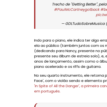
Trecho de "Getting Better", pe
#PaulMcCartneygotback
#be
pic.tw
— GDLTudoSobreMusica 
Indo para o piano, ele indica ter algo er
ela ao público (também juntos com os m
(dedicando para Nancy, presente no púb
presente seu álbum de estreia solo), e, 
anos de lançamento, assim como o álbu
piano acelerado e os riffs de guitarra.
No seu quarto instrumento, ele retorna 
Face', com o violão sendo e elemento pri
'In Spite of All the Danger', a primeira
em português.