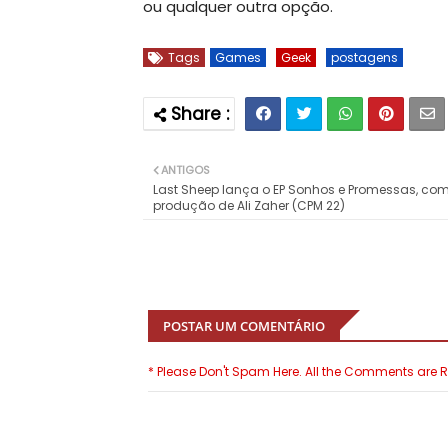
ou qualquer outra opção.
Tags
Games
Geek
postagens
ANTIGOS
Last Sheep lança o EP Sonhos e Promessas, co
produção de Ali Zaher (CPM 22)
POSTAR UM COMENTÁRIO
* Please Don't Spam Here. All the Comments are