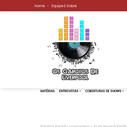
Home
Equipe E Sobre
MATÉRIAS
ENTREVISTAS
COBER
Página inicial
postagens
Acer levará Redf