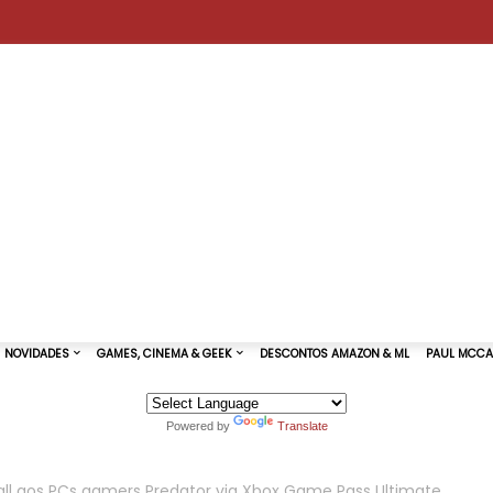
Powered by
Translate
TURAS DE SHOWS
NOVIDADES
GAMES, CINEMA & GEEK
all aos PCs gamers Predator via Xbox Game Pass Ultimate