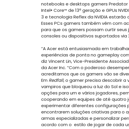
notebooks e desktops gamers Predator
Intel
Core
de 13ª geração e GPUs NVID
®
™
3 e tecnologia Reflex da NVIDIA estarão 
Esses PCs gamers também vêm com aces
para que os gamers possam curtir seus 
consoles ou dispositivos suportados via
“A Acer está entusiasmada em trabalha
experiências de ponta no gameplay co
diz Vincent Lin, Vice-Presidente Associ
da Acer Inc. “Com o poderoso desempenh
acreditamos que os gamers vão se dive
Em
Redfall
, o gamer precisa descobrir a
vampiros que bloqueou a luz do Sol e is
opções para um e vários jogadores, per
cooperando em equipes de até quatro
experimentar diferentes configurações p
encontrarem soluções criativas para o a
armas especializadas e personalizar pe
acordo com o estilo de jogar de cada us