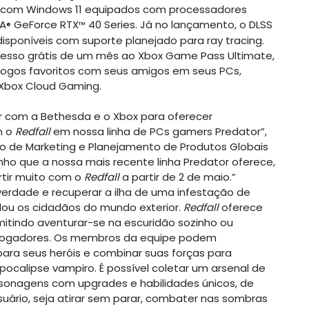
 com Windows 11 equipados com processadores
IA
GeForce RTX
40 Series. Já no lançamento, o DLSS
®
™
disponíveis com suporte planejado para ray tracing.
so grátis de um mês ao Xbox Game Pass Ultimate,
jogos favoritos com seus amigos em seus PCs,
 Xbox Cloud Gaming.
r com a Bethesda e o Xbox para oferecer
m o
Redfall
em nossa linha de PCs gamers Predator”,
ado de Marketing e Planejamento de Produtos Globais
o que a nossa mais recente linha Predator oferece,
rtir muito com o
Redfall
a partir de 2 de maio.”
 verdade e recuperar a ilha de uma infestação de
olou os cidadãos do mundo exterior.
Redfall
oferece
mitindo aventurar-se na escuridão sozinho ou
 jogadores. Os membros da equipe podem
ara seus heróis e combinar suas forças para
pocalipse vampiro. É possível coletar um arsenal de
rsonagens com upgrades e habilidades únicos, de
uário, seja atirar sem parar, combater nas sombras