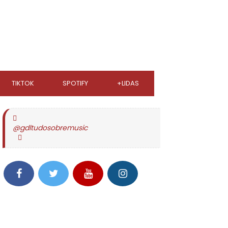
TIKTOK
SPOTIFY
+LIDAS
@gdltudosobremusic