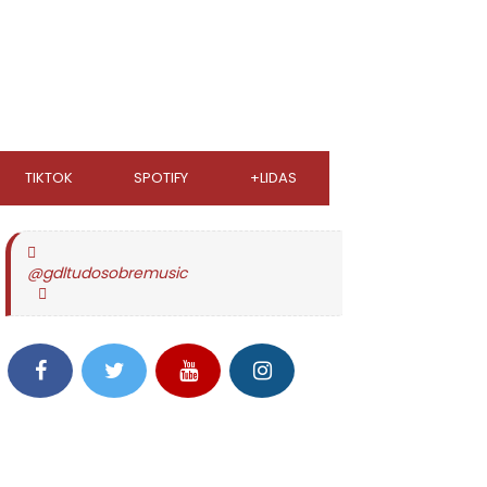
TIKTOK
SPOTIFY
+LIDAS
@gdltudosobremusic