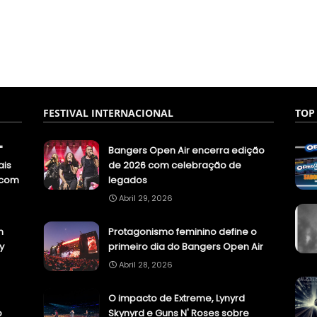
FESTIVAL INTERNACIONAL
TOP
"
Bangers Open Air encerra edição
ais
de 2026 com celebração de
.com
legados
Abril 29, 2026
n
Protagonismo feminino define o
y
primeiro dia do Bangers Open Air
Abril 28, 2026
O impacto de Extreme, Lynyrd
o
Skynyrd e Guns N' Roses sobre