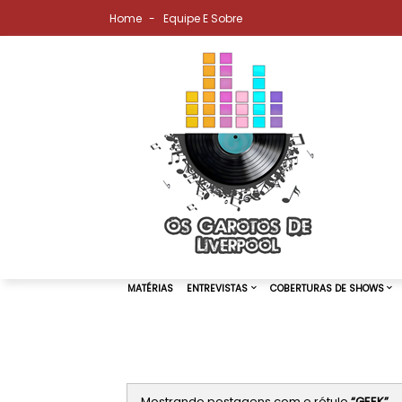
Home
Equipe E Sobre
MATÉRIAS
ENTREVISTAS
COBER
Mostrando postagens com o rótulo
GEEK