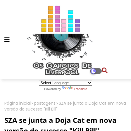
Powered by
Translate
Página inicial
postagens
SZA se junta a Doja Cat em nova
versão do sucesso "Kill Bill"
SZA se junta a Doja Cat em nova
versão do sucesso "Kill Bill"