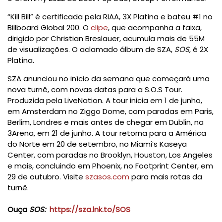
“Kill Bill” é certificada pela RIAA, 3X Platina e bateu #1 no
Billboard Global 200. O
clipe
, que acompanha a faixa,
dirigido por Christian Breslauer, acumula mais de 55M
de visualizações. O aclamado álbum de SZA,
SOS
, é 2X
Platina.
SZA anunciou no início da semana que começará uma
nova turnê, com novas datas para a S.O.S Tour.
Produzida pela LiveNation. A tour inicia em 1 de junho,
em Amsterdam no Ziggo Dome, com paradas em Paris,
Berlim, Londres e mais antes de chegar em Dublin, na
3Arena, em 21 de junho. A tour retorna para a América
do Norte em 20 de setembro, no Miami’s Kaseya
Center, com paradas no Brooklyn, Houston, Los Angeles
e mais, concluindo em Phoenix, no Footprint Center, em
29 de outubro. Visite
szasos.com
para mais rotas da
turnê.
Ouça
SOS:
https://sza.lnk.to/SOS