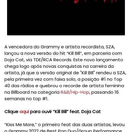
A vencedora do Grammy e artista recordista, SZA,
lançou a nova versão do hit “Kill Bill”, em parceria com
Doja Cat, via TDE/RCA Records. Este novo lançamento
chega logo após novas conquistas na carreira da
artista, já que a versão original de "Kill Bill" rendeu a SZA,
pela primeira vez com faixa solo, a posição #1 no Top
40 das rádios e quebrou o recorde de artista feminina
na Billboard na categoria
R&B/Hip-Hop
, passando 16
semanas no top #1.
Clique
aqui
para ouvir “Kill Bill” feat. Doja Cat
“Kiss Me More,” o primeiro feat das duas artistas, levou
o Grammy 2022 de Best Pop Duo/Group Performance.