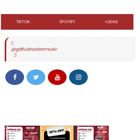
TIKTOK
SPOTIFY
+LIDAS
@gdltudosobremusic