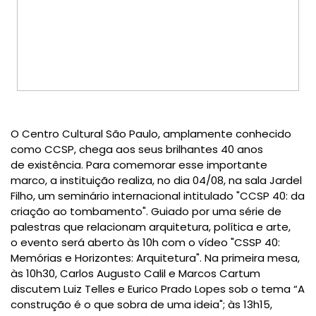
O
Centro Cultural São Paulo
, amplamente conhecido
como
CCSP
, chega aos seus brilhantes 40 anos
de
existência.
Para comemorar esse importante
marco, a instituição
realiza
,
no dia 04/08
, na sala Jardel
Filho,
um seminário internacional intitulado "
CCSP 40: da
criação ao tombamento"
. G
uiado por
uma série de
palestras que relaciona
m
arquitetura, política e arte
,
o
evento
será aberto
às 10h com o vídeo "CSSP 40:
Memórias e Horizontes: Arquitetura". Na primeira mesa,
às 10h30, Carlos Augusto Calil e Marcos Cartum
discutem Luiz Telles e Eurico Prado Lopes sob o tema “A
construção é o que sobra de uma ideia"; às 13h15,