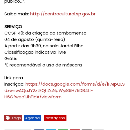
público…”.
Saiba mais:
http://centrocultural.sp.gov.br
SERVIÇO
CCSP 40: da criação ao tombamento
04 de agosto (quinta-feira)
A partir das 9h30, na sala Jardel Filho
Classificação indicativa: livre
Grátis
*É recomendável o uso de máscara
Link para
inscrição:
https://docs.google.com/forms/d/e/1FAIpQLS
dxwnwAQuJY2ztEQhZcNpWyi86H79DB4LI-
H6Gfweo1JhFidA/viewform
Tags
Agenda
postagens