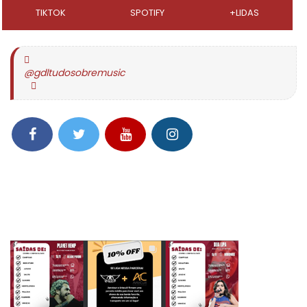
TIKTOK
SPOTIFY
+LIDAS
@gdltudosobremusic