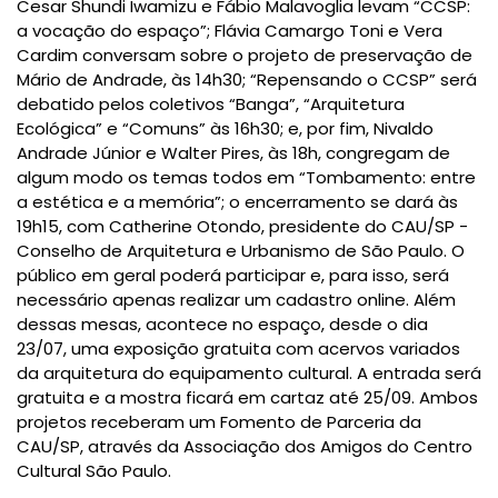
Cesar Shundi Iwamizu e Fábio Malavoglia levam “CCSP:
a vocação do espaço”; Flávia Camargo Toni e Vera
Cardim conversam sobre o projeto de preservação de
Mário de Andrade, às 14h30; “Repensando o CCSP” será
debatido pelos coletivos “Banga”, “Arquitetura
Ecológica” e “Comuns” às 16h30; e, por fim, Nivaldo
Andrade Júnior e Walter Pires, às 18h, congregam de
algum modo os temas todos em “Tombamento: entre
a estética e a memória”; o encerramento se dará às
19h15, com Catherine Otondo, presidente do CAU/SP -
Conselho de Arquitetura e Urbanismo de São Paulo.
O
público em geral poderá participar e, para isso,
será
necessário apenas realizar um cadastro online. A
lém
d
essas mesas
, acontece
no espaço
,
desde o
dia
23/07, uma exposição
gratuita
com acervos variados
da arquitetura do equipamento cultural. A entrada será
gratuita
e a mostra ficará em cartaz até 25/09. Ambos
projetos receberam um Fomento de Parceria da
CAU/SP, através da Associação dos Amigos do Centro
Cultural São Paulo.